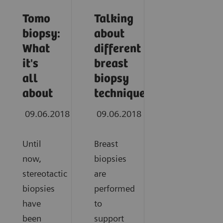
Tomo
Talking
biopsy:
about
What
different
it's
breast
all
biopsy
about
techniques
09.06.2018
09.06.2018
Until
Breast
now,
biopsies
stereotactic
are
biopsies
performed
have
to
been
support