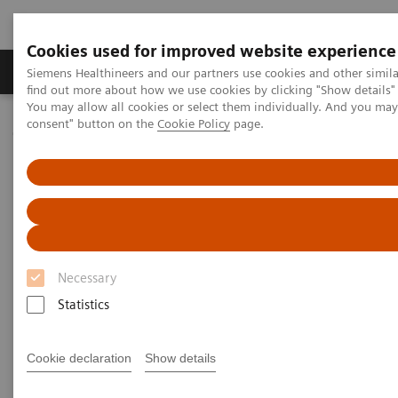
Cookies used for improved website experience
Продукція та сервіси
Клінічні галузі
Siemens Healthineers and our partners use cookies and other simil
find out more about how we use cookies by clicking "Show details" 
You may allow all cookies or select them individually. And you ma
consent" button on the
Cookie Policy
page.
Домашня
Медична візуалізація
Мамографія
Breast Imaging News & Stories
History of breast biopsy
History of breast biopsy
Necessary
09.06.2018
Statistics
Cookie declaration
Show details