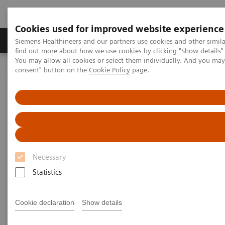
Cookies used for improved website experience
Продукція та сервіси
Клінічні галузі
Siemens Healthineers and our partners use cookies and other simil
find out more about how we use cookies by clicking "Show details" 
You may allow all cookies or select them individually. And you ma
consent" button on the
Cookie Policy
page.
Домашня
Медична візуалізація
Мамографія
Clinical Corner
What do lesions look like on different breast imaging modalities?
What do lesions look like on
different breast imaging
Necessary
modalities?
Statistics
Cookie declaration
Show details
27.10.2020