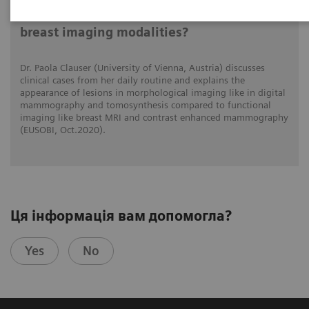
What do lesions look like on different
breast imaging modalities?
Dr. Paola Clauser (University of Vienna, Austria) discusses
clinical cases from her daily routine and explains the
appearance of lesions in morphological imaging like in digital
mammography and tomosynthesis compared to functional
imaging like breast MRI and contrast enhanced mammography
(EUSOBI, Oct.2020).
Ця інформація вам допомогла?
Yes
No