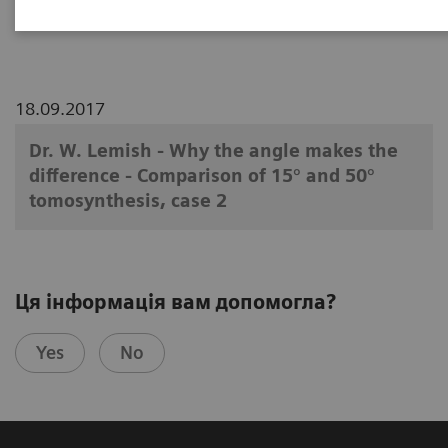
Dr. Wayne Lemsih
18.09.2017
Dr. W. Lemish - Why the angle makes the
difference - Comparison of 15° and 50°
tomosynthesis, case 2
Ця інформація вам допомогла?
Yes
No