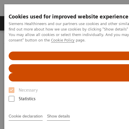
Cookies used for improved website experience
Продукція та сервіси
Клінічні галузі
Siemens Healthineers and our partners use cookies and other simil
find out more about how we use cookies by clicking "Show details" 
You may allow all cookies or select them individually. And you ma
consent" button on the
Cookie Policy
page.
Домашня
Медична візуалізація
Мамографія
Clinical Corner
Dr. W. Lemish - Why the angle makes the difference - Comparison
of 15° and 50° tomosynthesis, case 2
High Definition Breast
Tomosynthesis - Why the angle
Necessary
makes the difference -
Statistics
Comparison of 15° and 50°
Cookie declaration
Show details
tomosynthesis, case 2