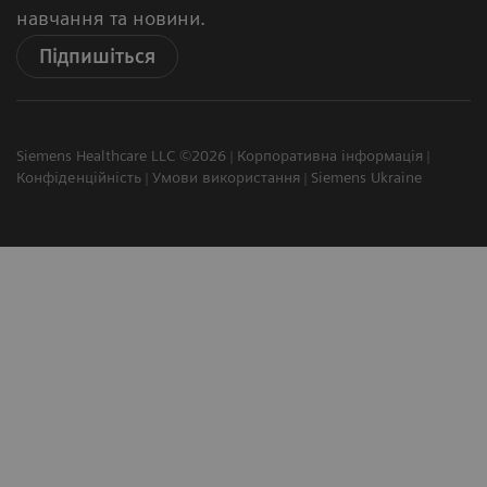
навчання та новини.
Підпишіться
Siemens Healthcare LLC ©2026
Корпоративна інформація
Конфіденційність
Умови використання
Siemens Ukraine