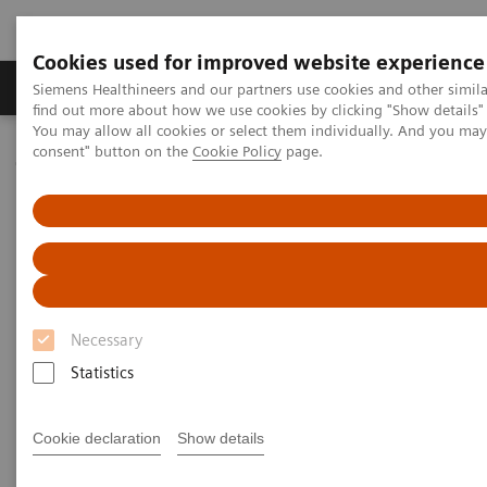
Cookies used for improved website experience
Продукція та сервіси
Клінічні галузі
Siemens Healthineers and our partners use cookies and other simil
find out more about how we use cookies by clicking "Show details" 
You may allow all cookies or select them individually. And you ma
consent" button on the
Cookie Policy
page.
Домашня
Медична візуалізація
Мамографія
Clinical Corner
AI in Breast Screening and Diagnostics – the Evidence and Clinical
Implementation
AI in Breast Screening and
Diagnostics – the Evidence and
Necessary
Clinical Implementation
Statistics
Cookie declaration
Show details
01.07.2020