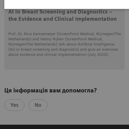
AI in Breast Screening and Diagnostics –
the Evidence and Clinical Implementation
Prof. Dr. Nico Karssemeijer (ScreenPoint Medical, Nijmegen/The
Netherlands) and Henny Rijken (ScreenPoint Medical,
Nijmegen/The Netherlands) talk about Artificial Intelligence
(AI) in breast screening and diagnostics and give an overview
about evidence and clinical implementation (July 2020).
Ця інформація вам допомогла?
Yes
No