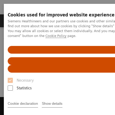
Cookies used for improved website experience
Продукція та сервіси
Клінічні галузі
Siemens Healthineers and our partners use cookies and other simil
find out more about how we use cookies by clicking "Show details" 
You may allow all cookies or select them individually. And you ma
consent" button on the
Cookie Policy
page.
Домашня
Медична візуалізація
Магнітно-резонансна томографія
Get a Recommendation for your MRI System
Get a Recommendation for your
MRI System
Necessary
Statistics
Cookie declaration
Show details