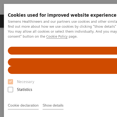
Cookies used for improved website experience
Продукція та сервіси
Клінічні галузі
Siemens Healthineers and our partners use cookies and other simil
find out more about how we use cookies by clicking "Show details" 
You may allow all cookies or select them individually. And you ma
consent" button on the
Cookie Policy
page.
Домашня
Лабораторна діагностика
Системи біохімічного та імунологічного аналізу
Системи біохімічного та
імунологічного аналізу
Necessary
Statistics
Портфоліо Atellica
Системи IMMULITE
AD
Cookie declaration
Show details