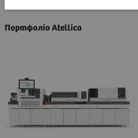
Портфоліо Atellica