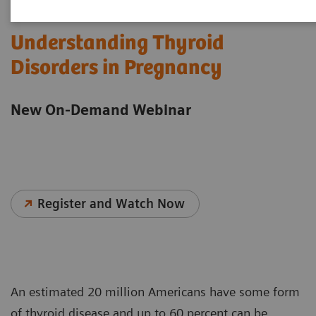
Understanding Thyroid
Disorders in Pregnancy
New On-Demand Webinar
Register and Watch Now
An estimated 20 million Americans have some form
of thyroid disease and up to 60 percent can be