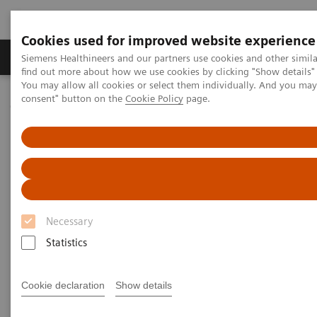
Cookies used for improved website experience
Продукція та сервіси
Клінічні галузі
Siemens Healthineers and our partners use cookies and other simil
find out more about how we use cookies by clicking "Show details" 
You may allow all cookies or select them individually. And you ma
consent" button on the
Cookie Policy
page.
Домашня
Лабораторна діагностика
Assays by Diseases & Conditions
Clinical Expert On-Demand Webinar Series
Understanding Thyroid Disorders in Pregnancy
Necessary
Statistics
Cookie declaration
Show details