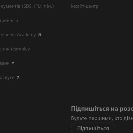
кументів (SDS, IFU, т.ін.)
Інсайт-центр
тренінги
thineers Academy
ання teamplay
азин
послуги
Підпишіться на роз
Будьте першими, хто діз
Підпишіться