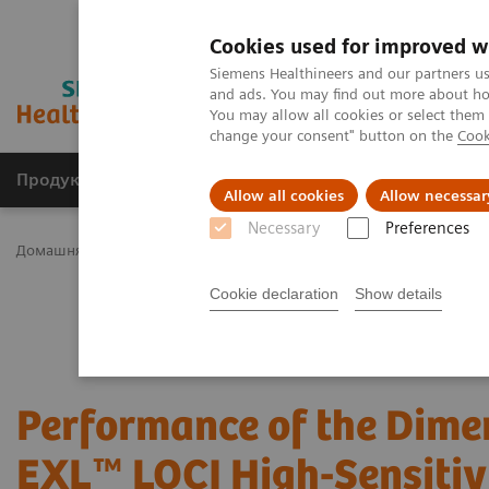
Cookies used for improved w
Siemens Healthineers and our partners us
and ads. You may find out more about how
You may allow all cookies or select them
change your consent" button on the
Cook
Продукція та сервіси
Клінічні галузі
Allow all cookies
Allow necessar
Necessary
Preferences
Домашня
Лабораторна діагностика
Assays by Diseases & Cond
Cookie declaration
Show details
Performance of the Dime
EXL™ LOCI High-Sensitiv