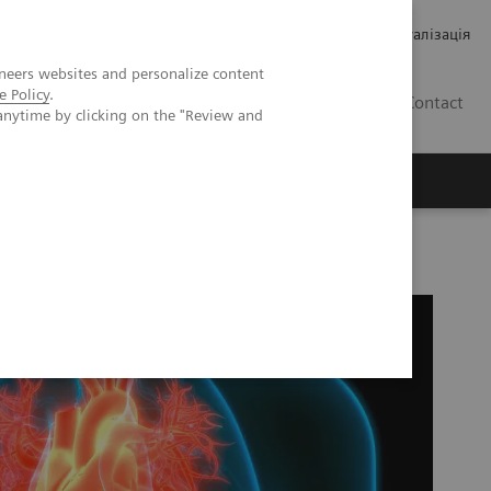
Кар’єра
Зв'язки з інвесторами
Медична візуалізація
neers websites and personalize content
e Policy
.
UA
Contact
anytime by clicking on the "Review and
ро Siemens Healthineers
h-Sensitivity Troponin I Assay