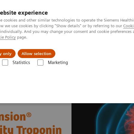
ebsite experience
e cookies and other similar technologies to operate the Siemens Healthi
 we use cookies by clicking "Show details" or by referring to our
Cooki
 individually. And you may change your consent and cookie preferences 
ie Policy
page.
Підтримка та документація
Інсайти
П
y only
Allow selection
Statistics
Marketing
itions
Cardiac Assays
Performance of the Dimension® EXL™ LOCI Hig
nsion®
ity Troponin