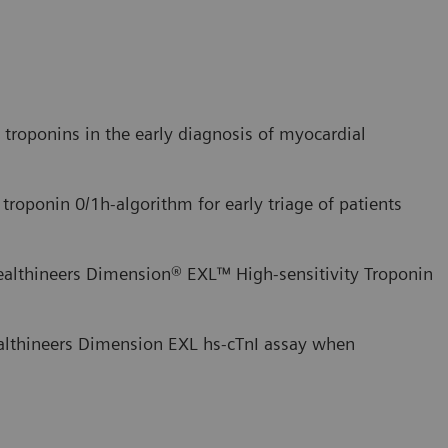
c troponins in the early diagnosis of myocardial
 troponin 0/1h-algorithm for early triage of patients
ealthineers Dimension® EXL™ High-sensitivity Troponin
althineers Dimension EXL hs-cTnI assay when