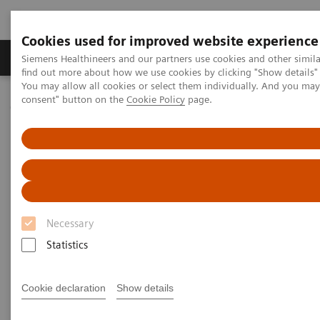
Cookies used for improved website experience
Продукція та сервіси
Клінічні галузі
Siemens Healthineers and our partners use cookies and other simil
find out more about how we use cookies by clicking "Show details" 
You may allow all cookies or select them individually. And you ma
consent" button on the
Cookie Policy
page.
Домашня
Лабораторна діагностика
Laboratory Automation
Laboratory Automation - Case Studies
Video: Proximity Care within the MOVE Hospital Network in Liege,
Belgium
Video: Proximity Care within the
Necessary
MOVE Hospital Network in
Statistics
Liege, Belgium
Cookie declaration
Show details