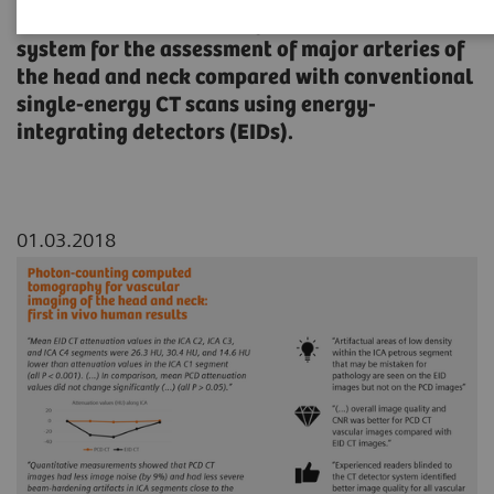
spectral photon-counting detector (PCD) CT
system for the assessment of major arteries of
the head and neck compared with conventional
single-energy CT scans using energy-
integrating detectors (EIDs).
01.03.2018