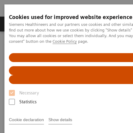
Cookies used for improved website experience
Продукція та сервіси
Клінічні галузі
Siemens Healthineers and our partners use cookies and other simil
find out more about how we use cookies by clicking "Show details" 
You may allow all cookies or select them individually. And you ma
consent" button on the
Cookie Policy
page.
Домашня
Медична візуалізація
Комп'ютерна томографія
Клас систем NAEOTOM Alpha
NAEOTOM Alpha
PCCT scientific evidence
Photon-counting computed tomography for vascular imaging of
the head and neck: first in vivo human results
Photon-counting computed
Necessary
tomography for vascular
Statistics
imaging of the head and neck:
first in vivo human results
Cookie declaration
Show details
An evaluation of the image quality of a