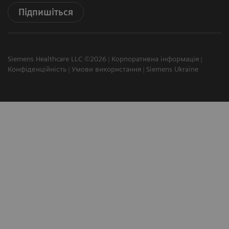
Підпишіться
Siemens Healthcare LLC ©2026
Корпоративна інформація
Конфіденційність
Умови використання
Siemens Ukraine