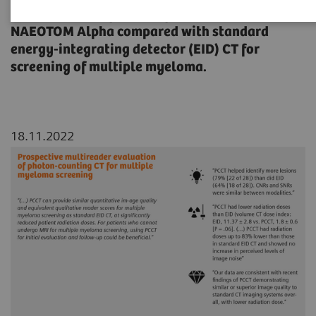
qualitative image quality assessment of
NAEOTOM Alpha compared with standard
energy-integrating detector (EID) CT for
screening of multiple myeloma.
18.11.2022