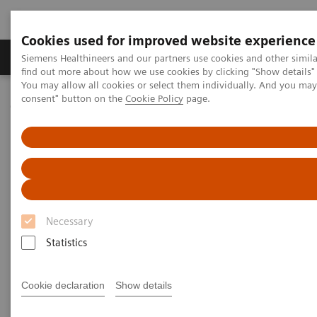
Cookies used for improved website experience
Продукція та сервіси
Клінічні галузі
Siemens Healthineers and our partners use cookies and other simil
find out more about how we use cookies by clicking "Show details" 
You may allow all cookies or select them individually. And you ma
consent" button on the
Cookie Policy
page.
Домашня
Медична візуалізація
Комп'ютерна томографія
Клас систем NAEOTOM Alpha
NAEOTOM Alpha
PCCT scientific evidence
Prospective multireader evaluation of photon-counting CT for
multiple myeloma screening
Prospective multireader
Necessary
evaluation of photon-counting
Statistics
CT for multiple myeloma
screening
Cookie declaration
Show details
An evaluation of the quantitative and