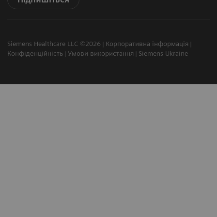
Siemens Healthcare LLC ©2026
Корпоративна інформація
Конфіденційність
Умови використання
Siemens Ukraine