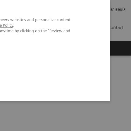
Кар’єра
Зв'язки з інвесторами
Медична візуалізація
neers websites and personalize content
e Policy
.
UA
Contact
anytime by clicking on the "Review and
ро Siemens Healthineers
idence