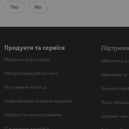
Yes
No
Продукти та сервіси
Підтримк
Медична візуалізація
Бібліотека до
Лабораторна діагностика
Навчання та 
Тестування на місці
Siemens Heal
Цифровізація охорони здоров’я
Парк обладн
Сервіси та консультування
Інтернет-маг
ІТ в охороні здоров’я