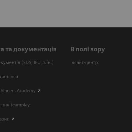
а та документація
В полі зору
кументів (SDS, IFU, т.ін.)
Інсайт-центр
тренінги
thineers Academy
ання teamplay
азин