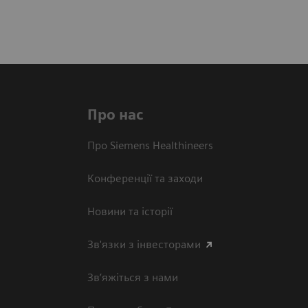
Про нас
Про Siemens Healthineers
Конференції та заходи
Новини та історії
Зв'язки з інвесторами
Зв’яжіться з нами