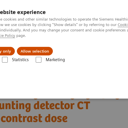
ebsite experience
e cookies and other similar technologies to operate the Siemens Healthi
 we use cookies by clicking "Show details" or by referring to our
Cooki
 individually. And you may change your consent and cookie preferences 
ie Policy
page.
Підтримка та документація
Інсайти
П
y only
Allow selection
Statistics
Marketing
Клас систем NAEOTOM Alpha
NAEOTOM Alpha
PCCT scientific ev
n-counting detector CT scanner at low iodinated contrast dose
coronary CT angiography
unting detector CT
 contrast dose