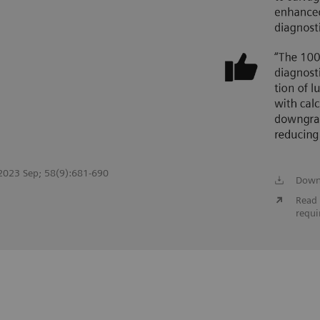
. 2023 Sep; 58(9):681-690
Down
Read 
requi