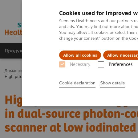
Cookies used for improved w
Siemens Healthineers and our partners us
and ads. You may find out more about how
You may allow all cookies or select them
change your consent" button on the
Cook
Продукція та сервіси
Клінічні галузі
Allow all cookies
Allow necessar
Necessary
Preferences
Домашня
Медична візуалізація
Комп'ютерна томографія
High-pitch multienergy coronary CT angiography in dual-source photo
Cookie declaration
Show details
High-pitch multienergy 
in dual-source photon-co
scanner at low iodinated