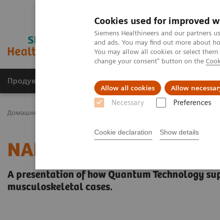
Cookies used for improved w
Siemens Healthineers and our partners us
and ads. You may find out more about how
You may allow all cookies or select them
change your consent" button on the
Cook
Продукція та сервіси
Клінічні галузі
Allow all cookies
Allow necessar
Necessary
Preferences
Домашня
Медична візуалізація
Комп'ютерна томографія
Cookie declaration
Show details
NAEOTOM Alpha – Muscul
A presentation of how Quantum Technology sup
musculoskeletal cases.