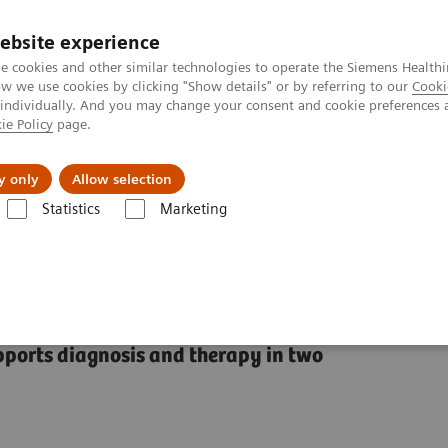
ebsite experience
e cookies and other similar technologies to operate the Siemens Healthi
 we use cookies by clicking "Show details" or by referring to our
Cooki
 individually. And you may change your consent and cookie preferences 
ie Policy
page.
Підтримка та документація
Інсайти
П
y only
Allow selection
Statistics
Marketing
Клас систем NAEOTOM Alpha
NAEOTOM Alpha
PCCT scientific ev
oskeletal Cases
ports diagnosis and therapy in two