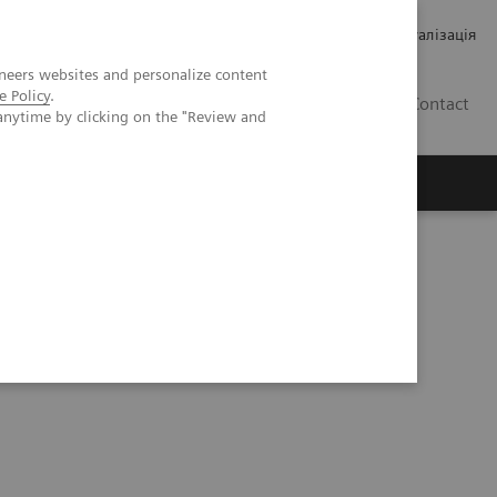
Кар’єра
Зв'язки з інвесторами
Медична візуалізація
neers websites and personalize content
e Policy
.
UA
Contact
anytime by clicking on the "Review and
ро Siemens Healthineers
idence
NAEOTOM Alpha – Musculoskeletal Cases