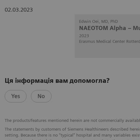
02.03.2023
Edwin Oei, MD, PhD
NAEOTOM Alpha – Mus
2023
Erasmus Medical Center Rotter
Ця інформація вам допомогла?
Yes
No
The products/features mentioned herein are not commercially available 
The statements by customers of Siemens Healthineers described herein
setting. Because there is no “typical” hospital and many variables exist