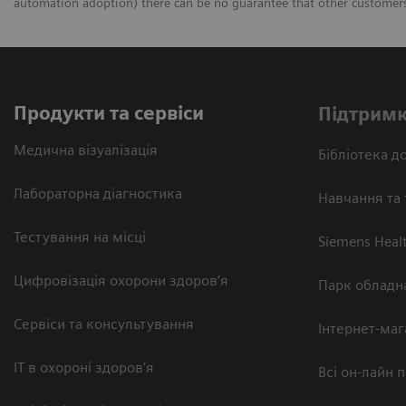
automation adoption) there can be no guarantee that other customers 
Продукти та сервіси
Підтримк
Медична візуалізація
Бібліотека до
Лабораторна діагностика
Навчання та 
Тестування на місці
Siemens Heal
Цифровізація охорони здоров’я
Парк обладн
Сервіси та консультування
Інтернет-маг
ІТ в охороні здоров’я
Всі он-лайн 