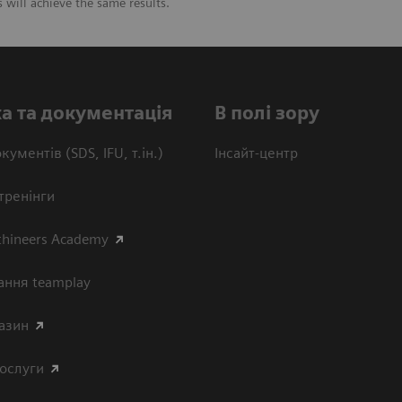
will achieve the same results.
а та документація
В полі зору
кументів (SDS, IFU, т.ін.)
Інсайт-центр
тренінги
thineers Academy
ання teamplay
азин
послуги