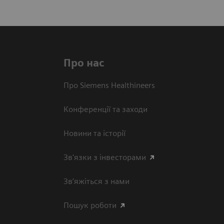
Про нас
Про Siemens Healthineers
Конференції та заходи
Новини та історії
Зв'язки з інвесторами
Зв’яжіться з нами
Пошук роботи