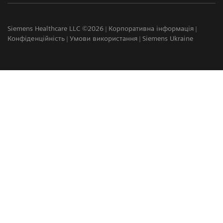
Siemens Healthcare LLC ©2026
Корпоративна інформація
Конфіденційність
Умови використання
Siemens Ukraine