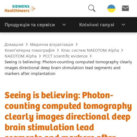
Продукція та сервіси
Клінічні галузі
Домашня
Медична візуалізація
Комп'ютерна томографія
Клас систем NAEOTOM Alpha
NAEOTOM Alpha
PCCT scientific evidence
Seeing is believing: Photon-counting computed tomography clearly
images directional deep brain stimulation lead segments and
markers after implantation
Seeing is believing: Photon-
counting computed tomography
clearly images directional deep
brain stimulation lead