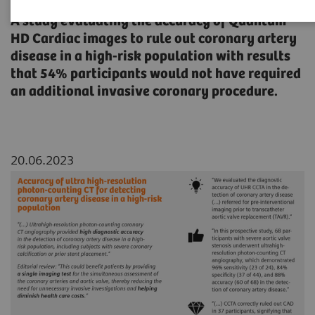
A study evaluating the accuracy of Quantum
HD Cardiac images to rule out coronary artery
disease in a high-risk population with results
that 54% participants would not have required
an additional invasive coronary procedure.
20.06.2023