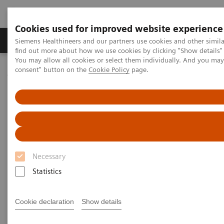
Cookies used for improved website experience
Продукція та сервіси
Клінічні галузі
Siemens Healthineers and our partners use cookies and other simil
find out more about how we use cookies by clicking "Show details" 
You may allow all cookies or select them individually. And you ma
consent" button on the
Cookie Policy
page.
Домашня
Медична візуалізація
Комп'ютерна томографія
Клас систем NAEOTOM Alpha
NAEOTOM Alpha
PCCT scientific evidence
Accuracy of ultra high-resolution photon-counting CT for detecting
coronary artery disease in a high-risk population
Accuracy of ultra high-
Necessary
resolution photon-counting CT
Statistics
for detecting coronary artery
disease in a high-risk
Cookie declaration
Show details
population