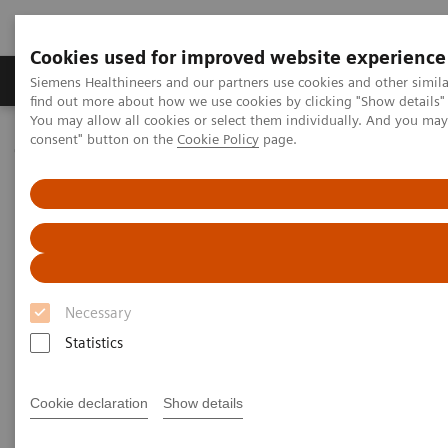
Cookies used for improved website experience
Продукція та сервіси
Клінічні галузі
Siemens Healthineers and our partners use cookies and other simil
find out more about how we use cookies by clicking "Show details" 
You may allow all cookies or select them individually. And you ma
consent" button on the
Cookie Policy
page.
Домашня
Медична візуалізація
Комп'ютерна томографія
Клас систем NAEOTOM Alpha
NAEOTOM Alpha
PCCT scientific evidence
Ultra-high-resolution photon-counting detector CT in evaluating
coronary stent patency: a comparison to invasive coronary
angiography
Ultra-high-resolution photon-
Necessary
counting detector CT in
Statistics
evaluating coronary stent
Cookie declaration
Show details
patency: a comparison to