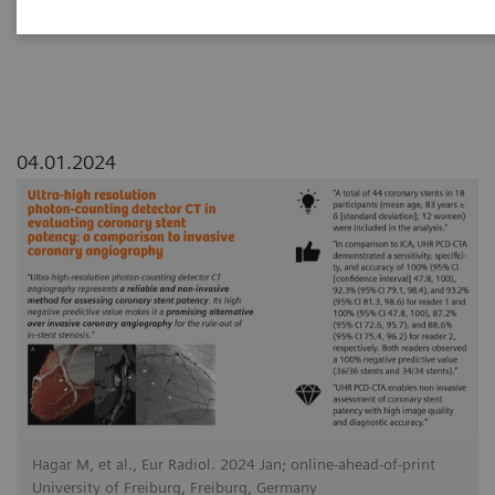
invasive coronary angiography
04.01.2024
Hagar M, et al., Eur Radiol. 2024 Jan; online-ahead-of-print
University of Freiburg, Freiburg, Germany