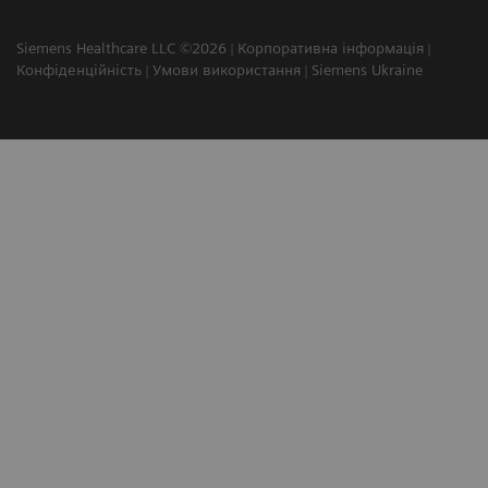
Siemens Healthcare LLC ©2026
Корпоративна інформація
Конфіденційність
Умови використання
Siemens Ukraine