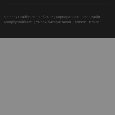
Siemens Healthcare LLC ©2026
Корпоративна інформація
Конфіденційність
Умови використання
Siemens Ukraine