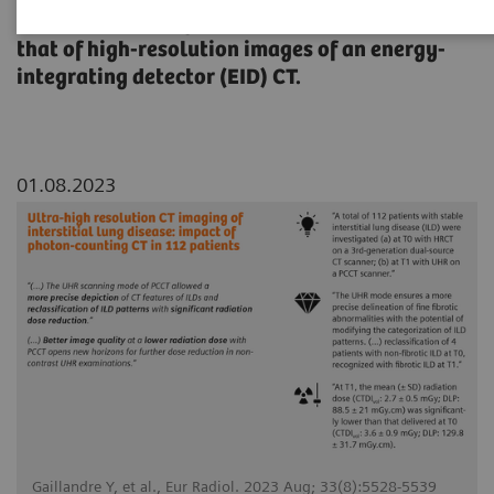
Quantum HD images of NAEOTOM Alpha with
that of high-resolution images of an energy-
integrating detector (EID) CT.
01.08.2023
Gaillandre Y, et al., Eur Radiol. 2023 Aug; 33(8):5528-5539