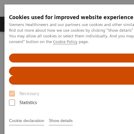
Cookies used for improved website experience
Продукція та сервіси
Клінічні галузі
Siemens Healthineers and our partners use cookies and other simil
find out more about how we use cookies by clicking "Show details" 
You may allow all cookies or select them individually. And you ma
consent" button on the
Cookie Policy
page.
Домашня
Медична візуалізація
Комп'ютерна томографія
Клас систем NAEOTOM Alpha
NAEOTOM Alpha
PCCT scientific evidence
Ultra-high resolution CT imaging of interstitial lung disease:
impact of photon-counting CT in 112 patients
Ultra-high resolution CT
Necessary
imaging of interstitial lung
Statistics
disease: impact of photon-
counting CT in 112 patients
Cookie declaration
Show details
A comparison of lung parenchyma analysis on