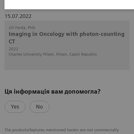
15.07.2022
Jiří Ferda, PhD
Imaging in Oncology with photon-counting
CT
2022
Charles University Pilsen, Pilsen, Czech Republic
Ця інформація вам допомогла?
Yes
No
The products/features mentioned herein are not commercially