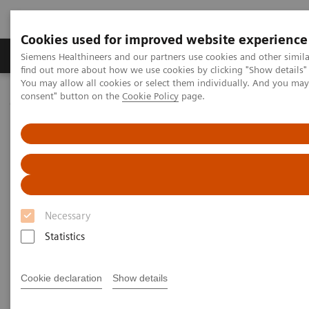
Cookies used for improved website experience
Продукція та сервіси
Клінічні галузі
Siemens Healthineers and our partners use cookies and other simil
find out more about how we use cookies by clicking "Show details" 
You may allow all cookies or select them individually. And you ma
consent" button on the
Cookie Policy
page.
Домашня
Медична візуалізація
Комп'ютерна томографія
Клас систем NAEOTOM Alpha
NAEOTOM Alpha
PCCT scientific evidence
Imaging in Oncology with photon-counting CT
Imaging in Oncology with
photon-counting CT
Necessary
Statistics
The observation of tumor development and
metastasis in cancer patients with high
resolution, low-dose, spectral imaging.
Cookie declaration
Show details