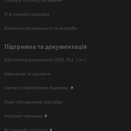
Сервіси та консультування
ІТ в охороні здоров’я
Клінічні спеціальності та хвороби
Підтримка та документація
Бібліотека документів (SDS, IFU, т.ін.)
Навчання та тренінги
Siemens Healthineers Academy
Парк обладнання teamplay
Інтернет-магазин
Всі он-лайн послуги