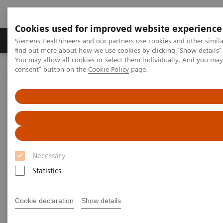
Cookies used for improved website experience
Продукція та сервіси
Клінічні галузі
Siemens Healthineers and our partners use cookies and other simil
find out more about how we use cookies by clicking "Show details" 
You may allow all cookies or select them individually. And you ma
consent" button on the
Cookie Policy
page.
Домашня
Медична візуалізація
Комп'ютерна томографія
Клас систем NAEOTOM Alpha
NAEOTOM Alpha
PCCT scientific evidence
Virtual non-contrast reconstructions of photon-counting detector
CT angiography datasets as substitutes for true non-contrast
acquisitions in patients after EVAR –Performance of a novel
calcium-preserving reconstruction algorithm
Necessary
Virtual non-contrast
Statistics
reconstructions of photon-
counting detector CT
Cookie declaration
Show details
angiography datasets as