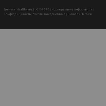
Siemens Healthcare LLC ©2026
Корпоративна інформація
Конфіденційність
Умови використання
Siemens Ukraine