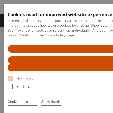
Cookies used for improved website experience
Продукція та сервіси
Клінічні галузі
Siemens Healthineers and our partners use cookies and other simil
find out more about how we use cookies by clicking "Show details" 
You may allow all cookies or select them individually. And you ma
consent" button on the
Cookie Policy
page.
Домашня
Медична візуалізація
Комп'ютерна томографія
Клас систем NAEOTOM Alpha
NAEOTOM Alpha
PCCT scientific evidence
Image characteristics of virtual non-contrast series derived from
photon-counting detector coronary CT angiography – Prerequisites
for and feasibility of calcium quantification
Image characteristics of virtual
Necessary
non-contrast series derived
Statistics
from photon-counting detector
Cookie declaration
Show details
coronary CT angiography –