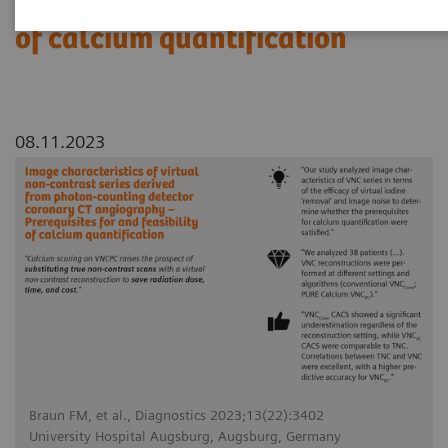
Prerequisites for and feasibility
of calcium quantification
08.11.2023
Braun FM, et al., Diagnostics 2023;13(22):3402
University Hospital Augsburg, Augsburg, Germany