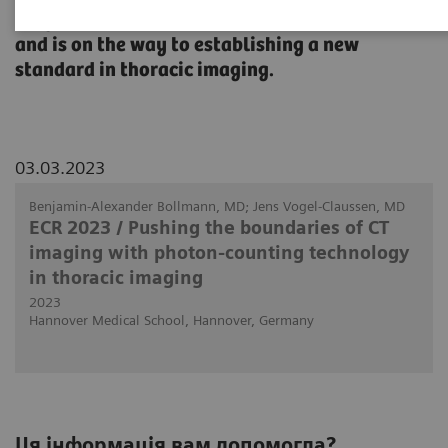
diagnostic confidence, improve patient care,
and is on the way to establishing a new
standard in thoracic imaging.
03.03.2023
Benjamin-Alexander Bollmann, MD; Jens Vogel-Claussen, MD
ECR 2023 / Pushing the boundaries of CT
imaging with photon-counting technology
in thoracic imaging
2023
Hannover Medical School, Hannover, Germany
Ця інформація вам допомогла?