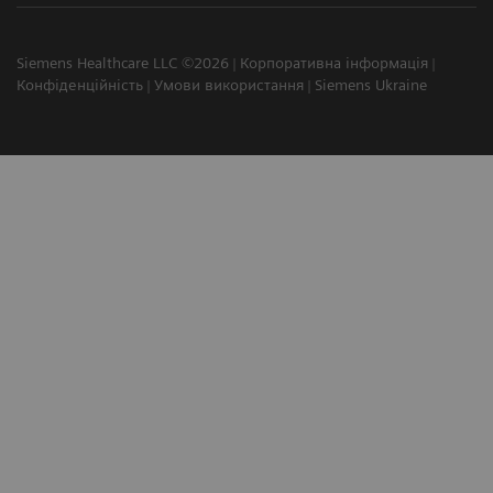
Siemens Healthcare LLC ©2026
Корпоративна інформація
Конфіденційність
Умови використання
Siemens Ukraine