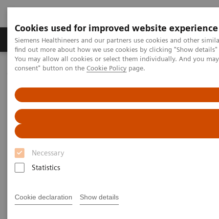
Cookies used for improved website experience
Продукція та сервіси
Клінічні галузі
Siemens Healthineers and our partners use cookies and other simil
find out more about how we use cookies by clicking "Show details" 
You may allow all cookies or select them individually. And you ma
consent" button on the
Cookie Policy
page.
Домашня
Медична візуалізація
Комп'ютерна томографія
Клас систем NAEOTOM Alpha
NAEOTOM Alpha
PCCT scientific evidence
ECR 2023 / Pushing the boundaries of CT imaging with photon-
counting technology in thoracic imaging
ECR 2023 / Pushing the
Necessary
boundaries of CT imaging with
Statistics
photon-counting technology in
thoracic imaging
Cookie declaration
Show details
How Quantum Technology can increase