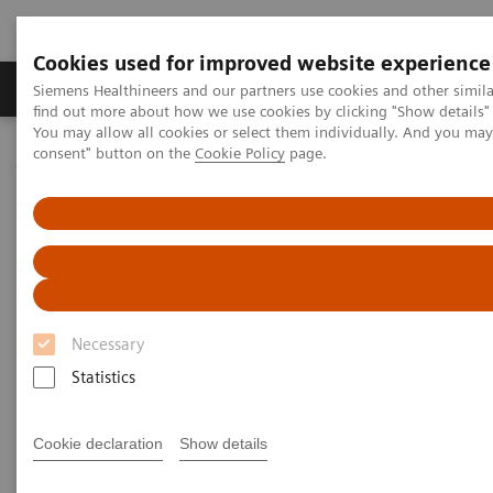
Cookies used for improved website experience
Продукція та сервіси
Клінічні галузі
Siemens Healthineers and our partners use cookies and other simil
find out more about how we use cookies by clicking "Show details" 
You may allow all cookies or select them individually. And you ma
consent" button on the
Cookie Policy
page.
Домашня
Клінічні галузі
Organ Transplantation - ISDs
Cyclosporine Assays
EMIT 2000 CSA
EMIT 2000 Cyclosporine Assay
Necessary
Statistics
Enhanced Productivity – Streamlined ISD
Monitoring Workflow
Cookie declaration
Show details