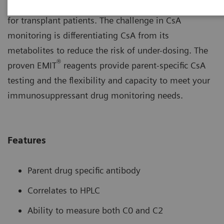
Frequent monitoring of cyclosporine levels is critical
for transplant patients. The challenge in CsA
monitoring is differentiating CsA from its
metabolites to reduce the risk of under-dosing. The
®
proven EMIT
reagents provide parent-specific CsA
testing and the flexibility and capacity to meet your
immunosuppressant drug monitoring needs.
Features
Parent drug specific antibody
Correlates to HPLC
Ability to measure both C0 and C2