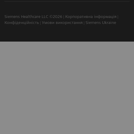
Siemens Healthcare LLC ©2026
Корпоративна інформація
Конфіденційність
Умови використання
Siemens Ukraine