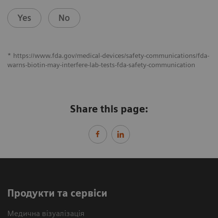
Yes
No
* https://www.fda.gov/medical-devices/safety-communications/fda-
warns-biotin-may-interfere-lab-tests-fda-safety-communication
Share this page:
Продукти та сервіси
Медична візуалізація