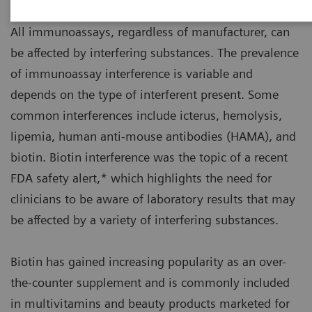
All immunoassays, regardless of manufacturer, can
be affected by interfering substances. The prevalence
of immunoassay interference is variable and
depends on the type of interferent present. Some
common interferences include icterus, hemolysis,
lipemia, human anti-mouse antibodies (HAMA), and
biotin. Biotin interference was the topic of a recent
FDA safety alert,* which highlights the need for
clinicians to be aware of laboratory results that may
be affected by a variety of interfering substances.
Biotin has gained increasing popularity as an over-
the-counter supplement and is commonly included
in multivitamins and beauty products marketed for