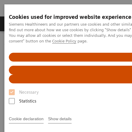
Cookies used for improved website experience
Продукція та сервіси
Клінічні галузі
Siemens Healthineers and our partners use cookies and other simil
find out more about how we use cookies by clicking "Show details" 
You may allow all cookies or select them individually. And you ma
consent" button on the
Cookie Policy
page.
Домашня
Клінічні галузі
Get the Facts About Biotin Interference in Immunoassays
Get the Facts About Biotin
Interference in Immunoassays
Necessary
Download FAQ sheet for answers to common
questions about the impact of biotin
Statistics
supplementation
Cookie declaration
Show details