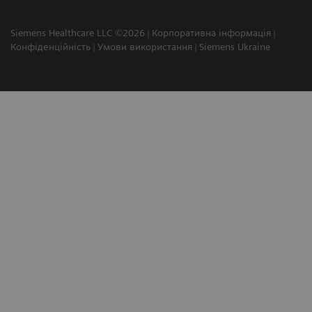
Siemens Healthcare LLC ©2026
Корпоративна інформація
Конфіденційність
Умови використання
Siemens Ukraine