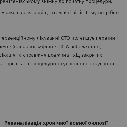
 рентгенівському знімку до початку процедури.
уються кольорові центральні лінії. Тому потрібно
нтервенційному лікуванні CTO полегшує перетин і
ельне (флюорографічне і КТА-зображення)
ікація та справжня довжина і хід закритих
, орієнтації процедури та успішності лікування.
Реканалізація хронічної повної оклюзії