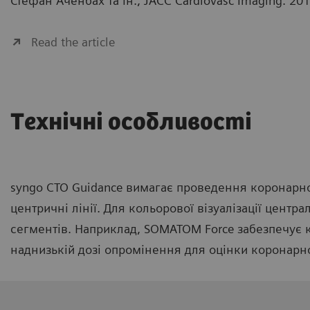
Стефан Аченбах та ін., JACC Cardiovasc Imaging. 20
Read the article
Технічні особливості
syngo CTO Guidance вимагає проведення коронарно
центричні лінії. Для кольорової візуалізації центр
сегментів. Наприклад, SOMATOM Force забезпечує к
наднизькій дозі опромінення для оцінки коронарн