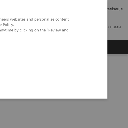
Кар’єра
Зв'язки з інвесторами
Медична візуалізація
neers websites and personalize content
e Policy
.
UA
Зв'яжіться з нами
anytime by clicking on the "Review and
ро Siemens Healthineers