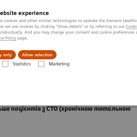
ebsite experience
e cookies and other similar technologies to operate the Siemens Healthi
 we use cookies by clicking "Show details" or by referring to our
Cooki
 individually. And you may change your consent and cookie preferences 
ie Policy
page.
Підтримка та документація
Інсайти
П
y only
Allow selection
Statistics
Marketing
гіографія – клінічні програми
Пакет syngo CTO Guidance
nce
ьше пацієнтів з CTO (хронічною тотальною