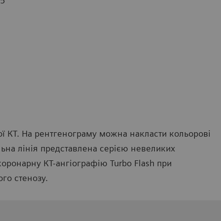
15
ї КТ. На рентгенограму можна накласти кольорові
альна лінія представлена серією невеликих
оронарну КТ-ангіографію Turbo Flash при
ого стенозу.