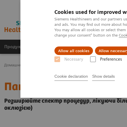
Cookies used for improved w
Siemens Healthineers and our partners us
and ads. You may find out more about how
You may allow all cookies or select them
change your consent" button on the
Cook
Продукція та сервіси
Клінічні галузі
Allow all cookies
Allow necessar
Necessary
Preferences
Домашня
Медична візуалізація
Ангіографічні системи
Ан
Cookie declaration
Show details
Пакет syngo CTO Guida
Розширюйте спектр процедур, лікуючи біл
оклюзією)