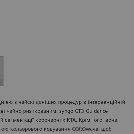
однією з найскладніших процедур в інтервенційній
звичайно ризикованим. syngo CTO Guidance
 сегментації коронарних КТА. Крім того, вона
могою кольорового кодування COROwave, щоб