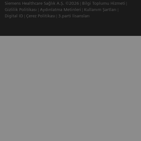
Siemens Healthcare Sağlık A.Ş. ©2026
Bilgi Toplumu Hizmeti
Gizlilik Politikası
Aydınlatma Metinleri
Kullanım Şartları
Digital ID
Çerez Politikası
3.parti lisansları