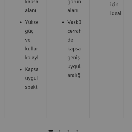
kapsama
görüntüleme
için
alanı
alanı
ideal
Yüksek
Vasküler
güç
cerrahiyi
ve
de
kullanım
kapsayan
kolaylığı
geniş
uygulama
Kapsamlı
aralığı
uygulama
spektrumu