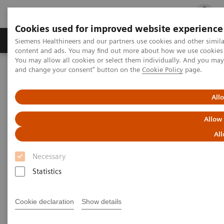
Cookies used for improved website experience
Ürün ve Hizmetler
Öne Çıkanlar
Sağlık Hizm
Siemens Healthineers and our partners use cookies and other simil
content and ads. You may find out more about how we use cookies b
You may allow all cookies or select them individually. And you ma
and change your consent" button on the
Cookie Policy
page.
Siemens Healthineers Türkiye
Tıbbi Görüntüleme
Mobil C-kolları
Mobile C-arms Overview
Cios Connect
All
Cios Connect
Allow
All
Günlük cerrahiyi güvenilirlik ile buluşturun
Necessary
Statistics
Cookie declaration
Show details