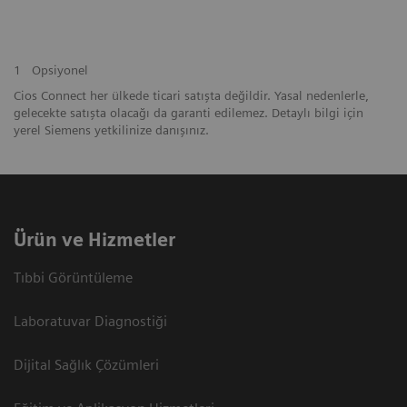
1
Opsiyonel
Cios Connect her ülkede ticari satışta değildir. Yasal nedenlerle,
gelecekte satışta olacağı da garanti edilemez. Detaylı bilgi için
yerel Siemens yetkilinize danışınız.
Ürün ve Hizmetler
Tıbbi Görüntüleme
Laboratuvar Diagnostiği
Dijital Sağlık Çözümleri