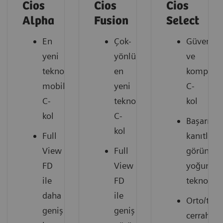
Cios
Cios
Cios
Alpha
Fusion
Select
En
Çok-
Güvenilir
yeni
yönlü,
ve
teknolojili
en
kompakt
mobil
yeni
C-
C-
teknolojili
kol
kol
C-
Başarısı
kol
Full
kanıtlan
View
Full
görüntü
FD
View
yoğunlaş
ile
FD
teknoloji
daha
ile
Orto/tra
geniş
geniş
cerrahisi