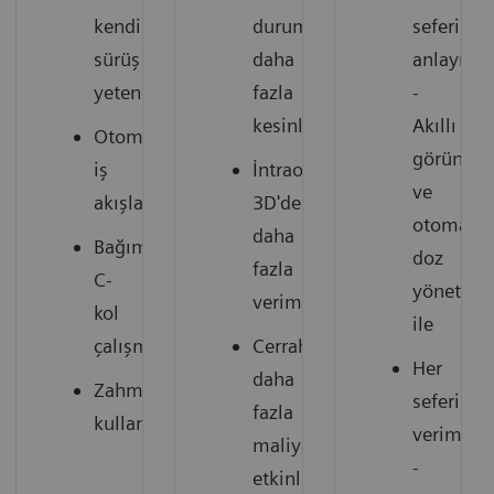
kendine
durumlarda
seferinde
sürüş
daha
anlayışlı
yetenekleri
fazla
-
kesinlik
Akıllı
Otomatik
görüntül
iş
İntraoperatif
ve
akışları
3D'de
otomatik
daha
Bağımsız
doz
fazla
C-
yönetimi
verimlilik
kol
ile
çalışması
Cerrahide
Her
daha
Zahmetsiz
seferinde
fazla
kullanım
verimli
maliyet
-
etkinliği