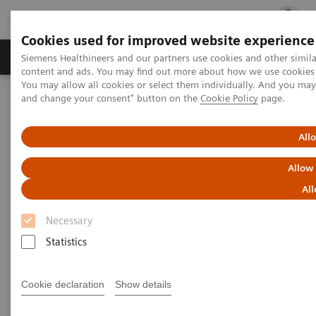
Cookies used for improved website experience
Ürün ve Hizmetler
Öne Çıkanlar
Sağlık Hizm
Siemens Healthineers and our partners use cookies and other simil
content and ads. You may find out more about how we use cookies b
You may allow all cookies or select them individually. And you ma
and change your consent" button on the
Cookie Policy
page.
Siemens Healthineers Türkiye
Tıbbi Görüntüleme
Mobil C-kolları
All
Allow
All
Necessary
Statistics
Cookie declaration
Show details