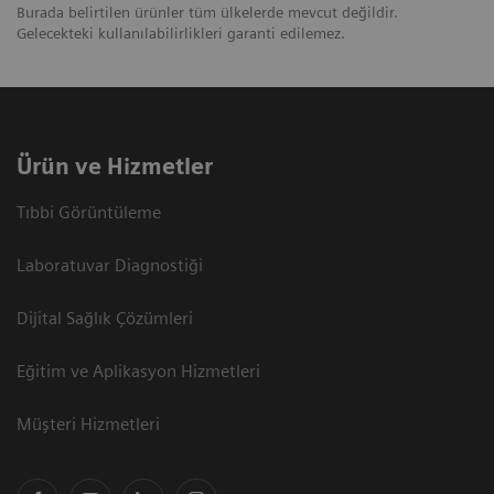
Burada belirtilen ürünler tüm ülkelerde mevcut değildir.
Gelecekteki kullanılabilirlikleri garanti edilemez.
Ürün ve Hizmetler
Tıbbi Görüntüleme
Laboratuvar Diagnostiği
Dijital Sağlık Çözümleri
Eğitim ve Aplikasyon Hizmetleri
Müşteri Hizmetleri