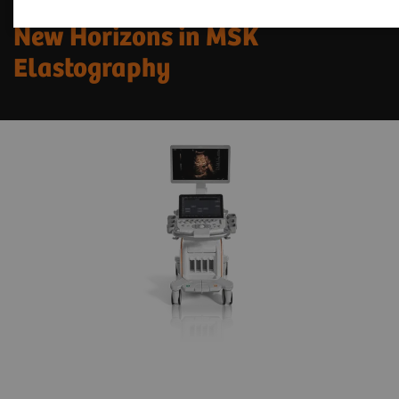
New Horizons in MSK
Elastography