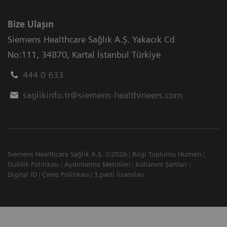
Bize Ulaşın
Siemens Healthcare Sağlık A.Ş. Yakacık Cd
No:111
,
34870
,
Kartal İstanbul Türkiye
444 0 633
saglikinfo.tr@siemens-healthineers.com
Siemens Healthcare Sağlık A.Ş. ©2026
Bilgi Toplumu Hizmeti
Gizlilik Politikası
Aydınlatma Metinleri
Kullanım Şartları
Digital ID
Çerez Politikası
3.parti lisansları