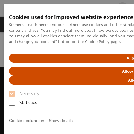
Cookies used for improved website experience
Ürün ve Hizmetler
Öne Çıkanlar
Sağlık Hizm
Siemens Healthineers and our partners use cookies and other simil
content and ads. You may find out more about how we use cookies b
You may allow all cookies or select them individually. And you ma
and change your consent" button on the
Cookie Policy
page.
Siemens Healthineers Türkiye
Tıbbi Görüntüleme
Ultrason Cihazları
Ultrasound News and Stories
New horizons in MSK Elastography
All
Allow
All
Necessary
Statistics
Cookie declaration
Show details