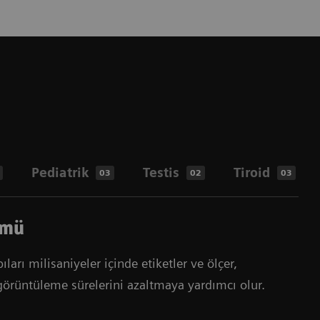
Pediatrik
Testis
Tiroid
03
02
03
ümü
rı milisaniyeler içinde etiketler ve ölçer,
 görüntüleme sürelerini azaltmaya yardımcı olur.