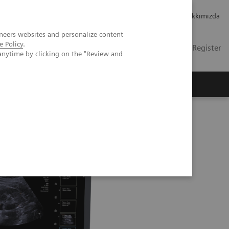
Kariyer
Yatırımcı ilişkileri
Hakkımızda
neers websites and personalize content
e Policy
.
TR
İletişim
Login / Register
anytime by clicking on the "Review and
mızda