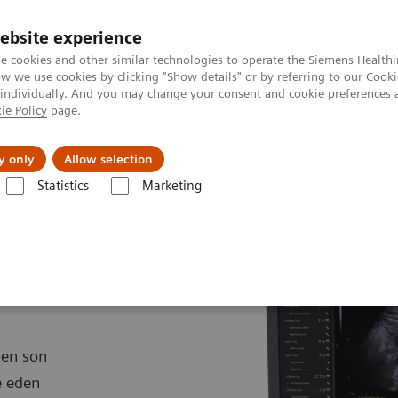
ebsite experience
e cookies and other similar technologies to operate the Siemens Healthi
 we use cookies by clicking "Show details" or by referring to our
Cooki
 individually. And you may change your consent and cookie preferences 
ie Policy
page.
etlerinde Karşılaşılan Zorluklar ve Çözüm Yolları
Hakkı
y only
Allow selection
Statistics
Marketing
arı
A New Era of Ultrasound
ACUSON Sequoia Ultrason Sistemi
 en son
e eden