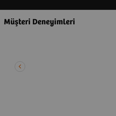
Müşteri Deneyimleri
 ve kullanımı
Richard G.Barr M.D., Doktora
Southwoods Görüntüleme