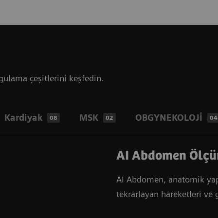
gulama çeşitlerini keşfedin.
Kardiyak
MSK
OBGYNEKOLOJİ
08
02
04
AI Abdomen Ölç
AI Abdomen, anatomik yapıla
tekrarlayan hareketleri ve