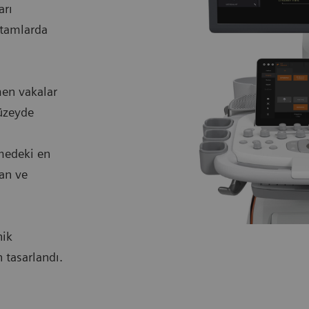
arı
rtamlarda
men vakalar
düzeyde
emedeki en
dan ve
nik
n tasarlandı.