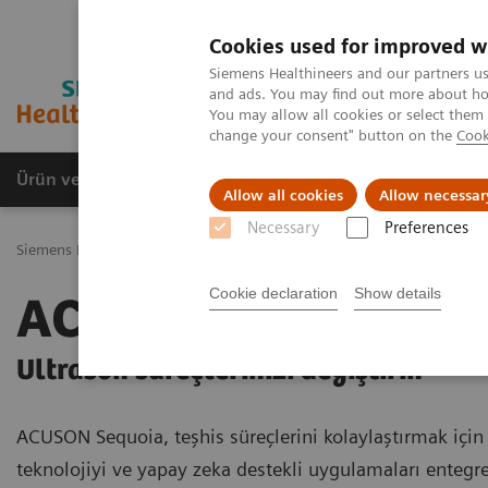
Cookies used for improved w
Siemens Healthineers and our partners us
and ads. You may find out more about how
You may allow all cookies or select them
change your consent" button on the
Cook
Ürün ve Hizmetler
Öne Çıkanlar
Sağlık Hizm
Allow all cookies
Allow necessar
Necessary
Preferences
Siemens Healthineers Türkiye
Tıbbi Görüntüleme
Ultrason Cihazl
Cookie declaration
Show details
ACUSON Sequoia
Ultrason süreçlerinizi değiştirin
ACUSON Sequoia, teşhis süreçlerini kolaylaştırmak için
teknolojiyi ve yapay zeka destekli uygulamaları entegr