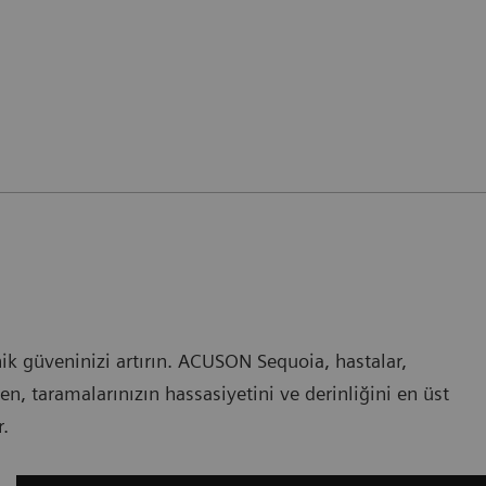
nik güveninizi artırın. ACUSON Sequoia, hastalar,
ken, taramalarınızın hassasiyetini ve derinliğini en üst
r.