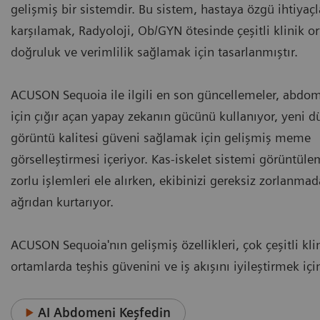
gelişmiş bir sistemdir. Bu sistem, hastaya özgü ihtiyaçl
karşılamak, Radyoloji, Ob/GYN ötesinde çeşitli klinik o
doğruluk ve verimlilik sağlamak için tasarlanmıştır.
ACUSON Sequoia ile ilgili en son güncellemeler, abdo
için çığır açan yapay zekanın gücünü kullanıyor, yeni 
görüntü kalitesi güveni sağlamak için gelişmiş meme
görselleştirmesi içeriyor. Kas-iskelet sistemi görüntül
zorlu işlemleri ele alırken, ekibinizi gereksiz zorlanma
ağrıdan kurtarıyor.
ACUSON Sequoia'nın gelişmiş özellikleri, çok çeşitli kli
ortamlarda teşhis güvenini ve iş akışını iyileştirmek içi
AI Abdomeni Keşfedin