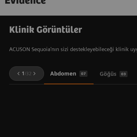
Evidence
Klinik Görüntüler
ACUSON Sequoia'nın sizi destekleyebileceği klinik uy
Abdomen
1
/
32
Göğüs
07
03
ce