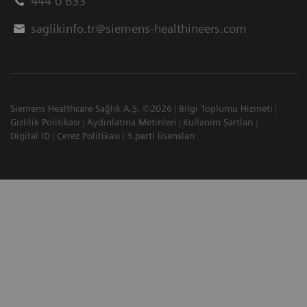
444 0 633
saglikinfo.tr@siemens-healthineers.com
Siemens Healthcare Sağlık A.Ş. ©2026
Bilgi Toplumu Hizmeti
Gizlilik Politikası
Aydınlatma Metinleri
Kullanım Şartları
Digital ID
Çerez Politikası
3.parti lisansları