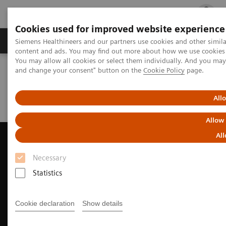
Cookies used for improved website experience
Ürün ve Hizmetler
Öne Çıkanlar
Sağlık Hizm
Siemens Healthineers and our partners use cookies and other simil
content and ads. You may find out more about how we use cookies b
You may allow all cookies or select them individually. And you ma
and change your consent" button on the
Cookie Policy
page.
Siemens Healthineers Türkiye
Tıbbi Görüntüleme
Ultrason Cihazları
Ultrasound News and Stories
Improving efficiency of the patient care using the ACUSON
All
Freestyle Series
Allow
All
Necessary
Statistics
Cookie declaration
Show details