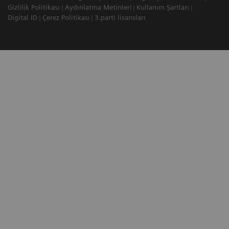
Gizlilik Politikası
Aydınlatma Metinleri
Kullanım Şartları
Digital ID
Çerez Politikası
3.parti lisansları