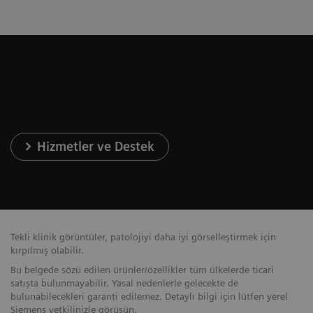
Hizmetler ve Destek
Tekli klinik görüntüler, patolojiyi daha iyi görselleştirmek için
kırpılmış olabilir.
Bu belgede sözü edilen ürünler/özellikler tüm ülkelerde ticari
satışta bulunmayabilir. Yasal nedenlerle gelecekte de
bulunabilecekleri garanti edilemez. Detaylı bilgi için lütfen yerel
Siemens yetkilinizle görüşün.