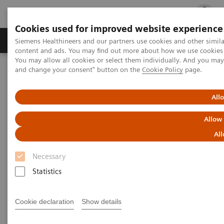
Cookies used for improved website experience
Ürün ve Hizmetler
Öne Çıkanlar
Sağlık Hizm
Siemens Healthineers and our partners use cookies and other simil
content and ads. You may find out more about how we use cookies b
You may allow all cookies or select them individually. And you ma
and change your consent" button on the
Cookie Policy
page.
Siemens Healthineers Türkiye
Tıbbi Görüntüleme
Mamografi
Stereotaktik Biyopsi
All
Stereotaktik Biyopsi
Allow
All
Net prosedürler ve kolay operasyon sayesinde hızlı
Necessary
ve doğruluk oranı yüksek tetkikler yapmanın yollarını
Statistics
öğrenin.
Cookie declaration
Show details