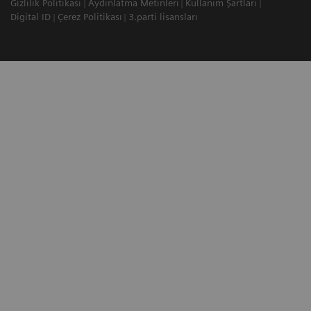
Gizlilik Politikası
Aydınlatma Metinleri
Kullanım Şartları
Digital ID
Çerez Politikası
3.parti lisansları