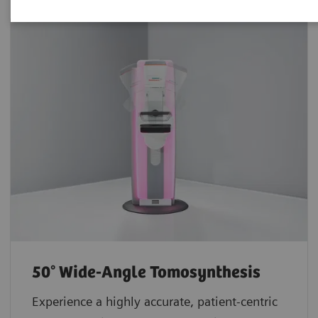
50° Wide-Angle Tomosynthesis
Experience a highly accurate, patient-centric