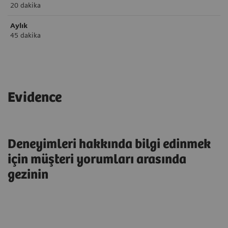
20 dakika
Aylık
45 dakika
Evidence
Deneyimleri hakkında bilgi edinmek
için müşteri yorumları arasında
gezinin
“Cihaz, otomatik immünoassay
“IM