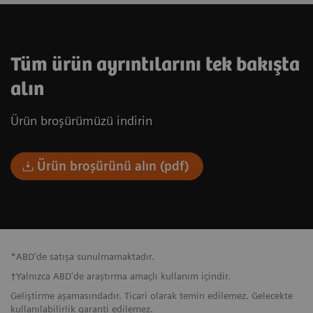
Tüm ürün ayrıntılarını tek bakışta
alın
Ürün broşürümüzü indirin
Ürün broşürünü alın (pdf)
*ABD'de satışa sunulmamaktadır.
†Yalnızca ABD'de araştırma amaçlı kullanım içindir.
Geliştirme aşamasındadır. Ticari olarak temin edilemez. Gelecekte
kullanılabilirlik garanti edilemez.