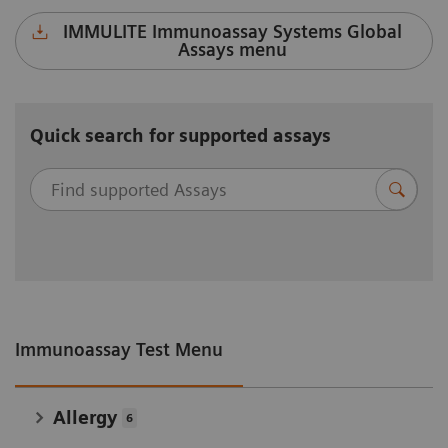
duraklamaları ortadan kaldırır ve üretkenliği
IMMULITE Immunoassay Systems Global
Assays menu
artırır.
*Yalnızca IMMULITE 2000 XPi İmmünoassay
Quick search for supported assays
Sistemi. Ürün bulunabilirliği ülkeye göre değişir.
Immunoassay Test Menu
Allergy
6