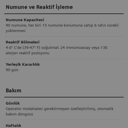
Numune ve Reaktif İşleme
Numune Kapasitesi
90 numune, her biri 15 numune konumuna sahip 6 rafın sürekli
yüklenmesi
Reaktif Bölmeleri
4-8° C'de (39-47° F) soğutmalı 24 immünoassay veya 138
alerjen reaktif pozisyonu
Yerleşik Kararlılık
90 gün
Bakım
Günlük
Operatör müdahalesi gerektirmeyen özelleştirilmiş, otomatik
bakım döngüsü
Haftalık