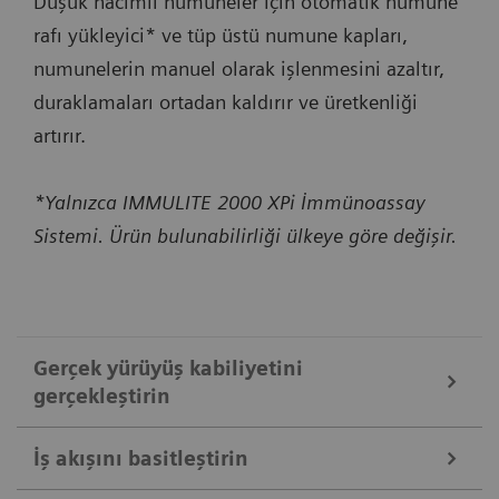
Düşük hacimli numuneler için otomatik numune
rafı yükleyici* ve tüp üstü numune kapları,
numunelerin manuel olarak işlenmesini azaltır,
duraklamaları ortadan kaldırır ve üretkenliği
artırır.
*Yalnızca IMMULITE 2000 XPi İmmünoassay
Sistemi. Ürün bulunabilirliği ülkeye göre değişir.
Gerçek yürüyüş kabiliyetini
gerçekleştirin
İş akışını basitleştirin
Yüksek kapasiteli yerleşik toplu malzemeler