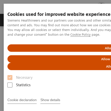
Cookies used for improved website experience
Ürün ve Hizmetler
Öne Çıkanlar
Sağlık Hizm
Siemens Healthineers and our partners use cookies and other simil
content and ads. You may find out more about how we use cookies b
You may allow all cookies or select them individually. And you ma
and change your consent" button on the
Cookie Policy
page.
Siemens Healthineers Türkiye
Laboratuvar Diagnostiği
Clinical Chemistry & Immunoassay Systems
IMMULITE 2000 XPi İmmünoassay Sistemi
All
Allow
All
Necessary
Statistics
Cookie declaration
Show details