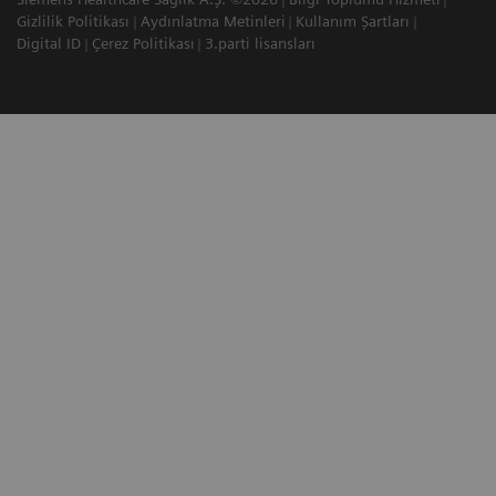
Gizlilik Politikası
Aydınlatma Metinleri
Kullanım Şartları
Digital ID
Çerez Politikası
3.parti lisansları