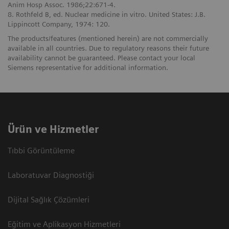
Anim Hosp Assoc. 1986;22:671-4.
8. Rothfeld B, ed. Nuclear medicine in vitro. United States: J.B.
Lippincott Company, 1974: 120.
The products/features (mentioned herein) are not commercially
available in all countries. Due to regulatory reasons their future
availability cannot be guaranteed. Please contact your local
Siemens representative for additional information.
Ürün ve Hizmetler
Tıbbi Görüntüleme
Laboratuvar Diagnostiği
Dijital Sağlık Çözümleri
Eğitim ve Aplikasyon Hizmetleri