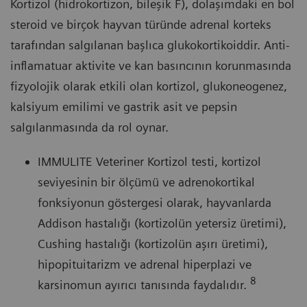
Kortizol (hidrokortizon, bileşik F), dolaşımdaki en bol
steroid ve birçok hayvan türünde adrenal korteks
tarafından salgılanan başlıca glukokortikoiddir. Anti-
inflamatuar aktivite ve kan basıncının korunmasında
fizyolojik olarak etkili olan kortizol, glukoneogenez,
kalsiyum emilimi ve gastrik asit ve pepsin
salgılanmasında da rol oynar.
IMMULITE Veteriner Kortizol testi, kortizol
seviyesinin bir ölçümü ve adrenokortikal
fonksiyonun göstergesi olarak, hayvanlarda
Addison hastalığı (kortizolün yetersiz üretimi),
Cushing hastalığı (kortizolün aşırı üretimi),
hipopituitarizm ve adrenal hiperplazi ve
8
karsinomun ayırıcı tanısında faydalıdır.