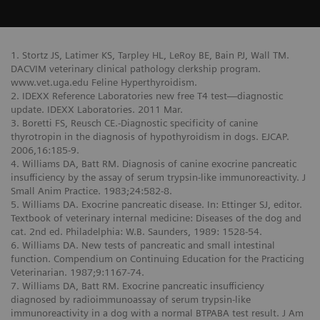
1. Stortz JS, Latimer KS, Tarpley HL, LeRoy BE, Bain PJ, Wall TM.
DACVIM veterinary clinical pathology clerkship program.
www.vet.uga.edu Feline Hyperthyroidism.
2. IDEXX Reference Laboratories new free T4 test—diagnostic
update. IDEXX Laboratories. 2011 Mar.
3. Boretti FS, Reusch CE.-Diagnostic specificity of canine
thyrotropin in the diagnosis of hypothyroidism in dogs. EJCAP.
2006,16:185-9.
4. Williams DA, Batt RM. Diagnosis of canine exocrine pancreatic
insufficiency by the assay of serum trypsin-like immunoreactivity. J
Small Anim Practice. 1983;24:582-8.
5. Williams DA. Exocrine pancreatic disease. In: Ettinger SJ, editor.
Textbook of veterinary internal medicine: Diseases of the dog and
cat. 2nd ed. Philadelphia: W.B. Saunders, 1989: 1528-54.
6. Williams DA. New tests of pancreatic and small intestinal
function. Compendium on Continuing Education for the Practicing
Veterinarian. 1987;9:1167-74.
7. Williams DA, Batt RM. Exocrine pancreatic insufficiency
diagnosed by radioimmunoassay of serum trypsin-like
immunoreactivity in a dog with a normal BTPABA test result. J Am