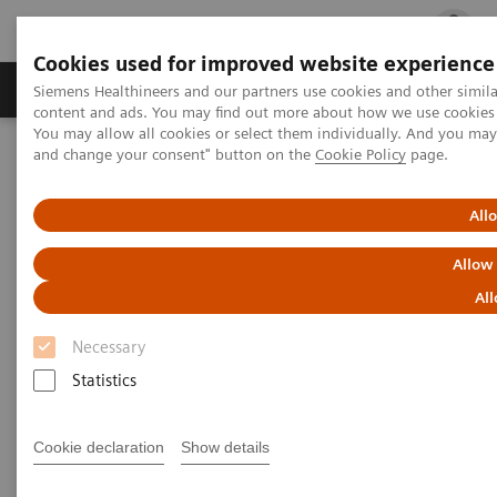
Cookies used for improved website experience
Ürün ve Hizmetler
Öne Çıkanlar
Sağlık Hizm
Siemens Healthineers and our partners use cookies and other simil
content and ads. You may find out more about how we use cookies b
You may allow all cookies or select them individually. And you ma
and change your consent" button on the
Cookie Policy
page.
Siemens Healthineers Türkiye
Laboratuvar Diagnostiği
Hastalıklara Göre Test Menüleri
Tiroid
Veteriner testlerinde güvenilir bir ortak
All
Allow
Veteriner testlerinde güvenilir
All
bir ortak
Necessary
Statistics
Tek, uygun maliyetli, güvenilir bir
çözümle teşhis yeteneğinizi genişletin
Cookie declaration
Show details