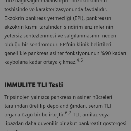
ince bağırsağın malabsorptif bozukluklarının
teşhisinde ve karakterizasyonunda faydalıdır.
Ekzokrin pankreas yetmezliği (EPI), pankreasın
ekzokrin kısmı tarafından sindirim enzimlerinin
yetersiz sentezlenmesi ve salgılanmasının neden
olduğu bir sendromdur. EPI'nin klinik belirtileri
genellikle pankreas asiner fonksiyonunun %90 kadarı
4,5
kaybolana kadar ortaya çıkmaz.
IMMULITE TLI Testi
Tripsinojen yalnızca pankreasın asiner hücreleri
tarafından üretilip depolandığından, serum TLI
6,7
organa özgü bir belirteçtir.
TLI, amilaz veya
lipazdan daha güvenilir bir akut pankreatit göstergesi