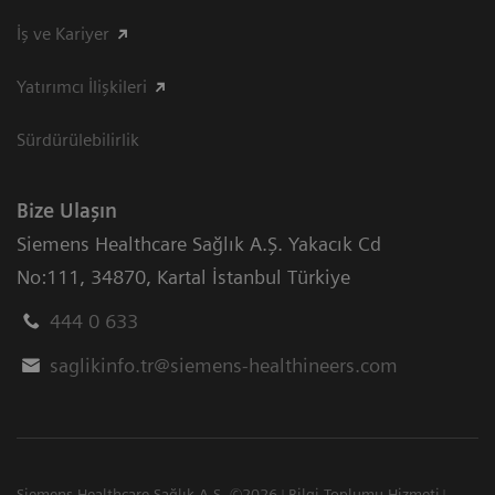
İş ve Kariyer
Yatırımcı İlişkileri
Sürdürülebilirlik
Bize Ulaşın
Siemens Healthcare Sağlık A.Ş. Yakacık Cd
No:111
,
34870
,
Kartal İstanbul Türkiye
444 0 633
saglikinfo.tr@siemens-healthineers.com
Siemens Healthcare Sağlık A.Ş. ©2026
Bilgi Toplumu Hizmeti