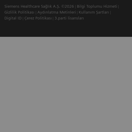
Siemens Healthcare Sağlık A.Ş. ©2026
Bilgi Toplumu Hizmeti
Gizlilik Politikası
Aydınlatma Metinleri
Kullanım Şartları
Digital ID
Çerez Politikası
3.parti lisansları