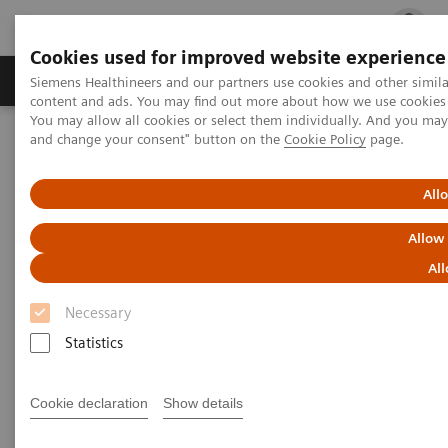
Cookies used for improved website experience
Ürün ve Hizmetler
Öne Çıkanlar
Sağlık Hizm
Siemens Healthineers and our partners use cookies and other simil
content and ads. You may find out more about how we use cookies b
You may allow all cookies or select them individually. And you ma
and change your consent" button on the
Cookie Policy
page.
Siemens Healthineers Türkiye
Laboratuvar Diagnostiği
Hastalıklara Göre Test Menüleri
Alerji
All
Alerji
Allow
All
3Gallergy kan testleri geleneksel alerji
testlerine basit bir alternatiftir*
Necessary
Statistics
Siemens Healthineers alerji kan testlerinde
kanıtlanmış uzmanlık sunar. 3Gallergy™ testi hem
Cookie declaration
Show details
çocuklar hem de yetişkinler için birçok sonuç sağlar.