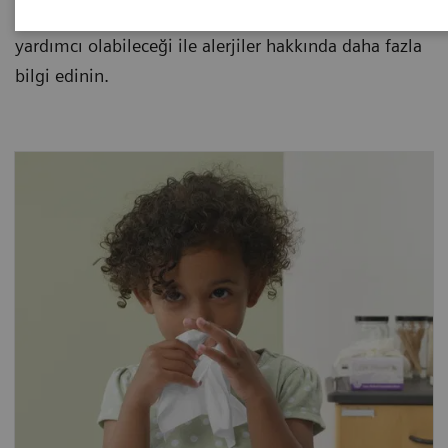
Bir kan örneğinin alerjileri erken teşhis etmeye nasıl
yardımcı olabileceği ile alerjiler hakkında daha fazla
bilgi edinin.