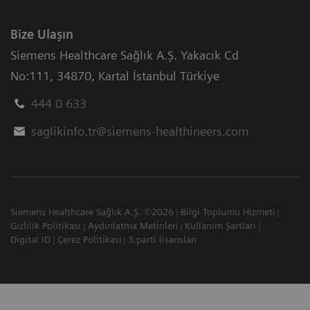
Bize Ulaşın
Siemens Healthcare Sağlık A.Ş. Yakacık Cd
No:111
,
34870
,
Kartal İstanbul Türkiye
444 0 633
saglikinfo.tr@siemens-healthineers.com
Siemens Healthcare Sağlık A.Ş. ©2026
Bilgi Toplumu Hizmeti
Gizlilik Politikası
Aydınlatma Metinleri
Kullanım Şartları
Digital ID
Çerez Politikası
3.parti lisansları