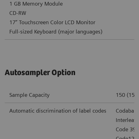
1 GB Memory Module
CD-RW
17” Touchscreen Color LCD Monitor
Full-sized Keyboard (major languages)
Autosampler Option
Sample Capacity
150 (15 R
Automatic discrimination of label codes
Codabar
Interleav
Code 39
Code128 