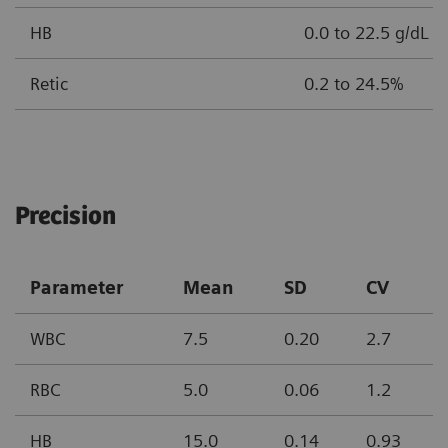
HB
0.0 to 22.5 g/dL
Retic
0.2 to 24.5%
Precision
Parameter
Mean
SD
CV
WBC
7.5
0.20
2.7
RBC
5.0
0.06
1.2
HB
15.0
0.14
0.93