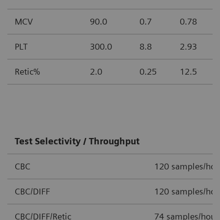
MCV
90.0
0.7
0.78
PLT
300.0
8.8
2.93
Retic%
2.0
0.25
12.5
Test Selectivity / Throughput
CBC
120 samples/hou
CBC/DIFF
120 samples/hou
CBC/DIFF/Retic
74 samples/hour