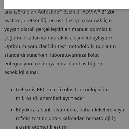
Siemens Healthineers'ın yüksek hacimli hematoloji
analizörü olan Autoslide* özellikli ADVIA® 2120i
System, üretkenliği en üst düzeye çıkarmak için
yaygın olarak gerçekleştirilen manuel adımların
çoğunu ortadan kaldırarak iş akışını kolaylaştırır.
Optimum sonuçlar için test metodolojisinde altın
standardı sunarken, laboratuvarınıza kolay
entegrasyon için ihtiyacınız olan basitliği ve
esnekliği sunar.
Gelişmiş RBC ve retikülosit teknolojisi ile
mikrositik anemileri ayırt eder
Büyük iz tabanlı sistemlere, pahalı lekelere veya
refleks testine gerek kalmadan hematoloji iş
akışını otomatikleştirir