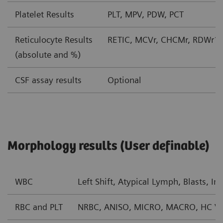
Platelet Results
PLT, MPV, PDW, PCT
Reticulocyte Results
RETIC, MCVr, CHCMr, RDWr*
(absolute and %)
CSF assay results
Optional
Morphology results (User definable)
WBC
Left Shift, Atypical Lymph, Blasts, 
RBC and PLT
NRBC, ANISO, MICRO, MACRO, HC VAR,