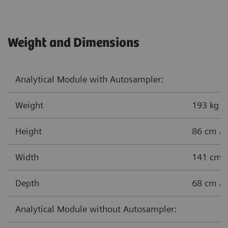
Weight and Dimensions
Analytical Module with Autosampler:
Weight
193 kg / 
Height
86 cm / 
Width
141 cm /
Depth
68 cm / 
Analytical Module without Autosampler: