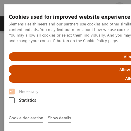
Cookies used for improved website experience
Ürün ve Hizmetler
Öne Çıkanlar
Sağlık Hizm
Siemens Healthineers and our partners use cookies and other simil
content and ads. You may find out more about how we use cookies b
You may allow all cookies or select them individually. And you ma
and change your consent" button on the
Cookie Policy
page.
Siemens Healthineers Türkiye
Laboratuvar Diagnostiği
Hematoloji
ADVIA 2120i Hematology System with Autoslide
All
Otomatik Yüklemeli ADVIA
Allow
2120i Hematoloji Sistemi
All
Necessary
Verimli ilk geçiş doğruluğu sağlar
Statistics
Cookie declaration
Show details