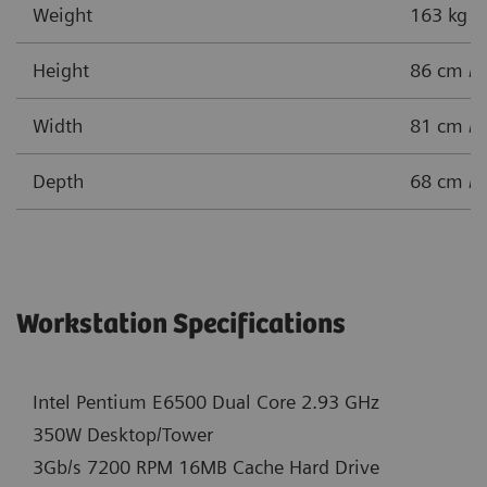
Weight
163 kg / 
Height
86 cm / 
Width
81 cm / 
Depth
68 cm / 
Workstation Specifications
Intel Pentium E6500 Dual Core 2.93 GHz
350W Desktop/Tower
3Gb/s 7200 RPM 16MB Cache Hard Drive