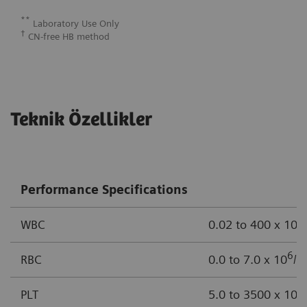
**
Laboratory Use Only
†
CN-free HB method
Teknik Özellikler
Performance Specifications
3
WBC
0.02 to 400 x 10
6
RBC
0.0 to 7.0 x 10
/µ
3
PLT
5.0 to 3500 x 10