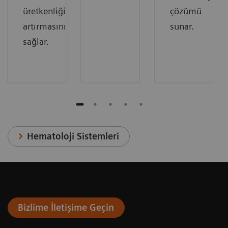
üretkenliği
çözümü
artırmasını
sunar.
sağlar.
Hematoloji Sistemleri
Bizlime İletişime Geçin