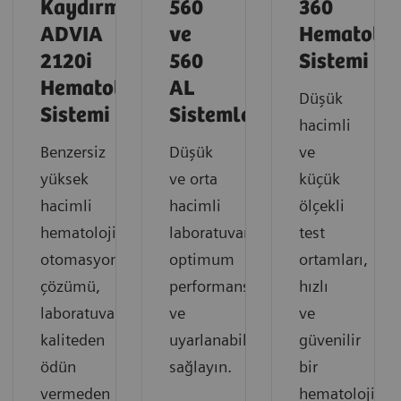
Kaydırmalı
560
360
ADVIA
ve
Hematoloj
2120i
560
Sistemi
Hematoloji
AL
Düşük
Sistemi
Sistemleri
hacimli
Benzersiz
Düşük
ve
yüksek
ve orta
küçük
hacimli
hacimli
ölçekli
hematoloji
laboratuvarlara
test
otomasyon
optimum
ortamları,
çözümü,
performans
hızlı
laboratuvarların
ve
ve
kaliteden
uyarlanabilirlik
güvenilir
ödün
sağlayın.
bir
vermeden
hematoloji