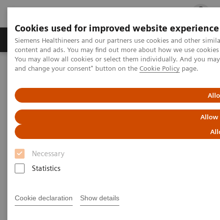
Cookies used for improved website experience
Ürün ve Hizmetler
Öne Çıkanlar
Sağlık Hizm
Siemens Healthineers and our partners use cookies and other simil
content and ads. You may find out more about how we use cookies b
You may allow all cookies or select them individually. And you ma
and change your consent" button on the
Cookie Policy
page.
Siemens Healthineers Türkiye
Laboratuvar Diagnostiği
Hematoloji
All
Hematoloji
Allow
All
Siemens Healthineers hematoloji sistemleri,
Necessary
laboratuvar hematoloji testleri için doğru, ilk geçiş
Statistics
sonuçları sağlar. Konsepti kullanan laboratuvarlar, ray
tabanlı sistemler, pahalı lekeler veya refleks testleri
Cookie declaration
Show details
olmadan optimum hasta yönetimi, kolaylaştırılmış iş