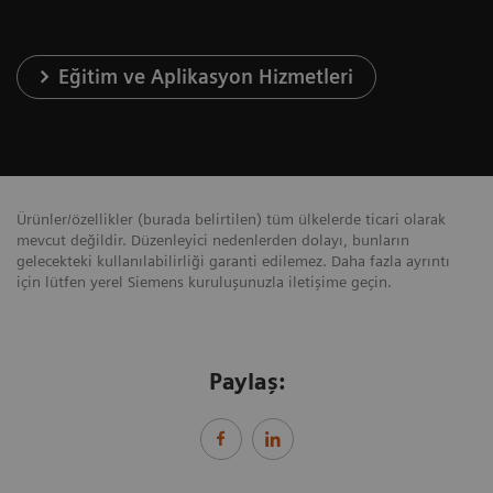
Eğitim ve Aplikasyon Hizmetleri
Ürünler/özellikler (burada belirtilen) tüm ülkelerde ticari olarak
mevcut değildir. Düzenleyici nedenlerden dolayı, bunların
gelecekteki kullanılabilirliği garanti edilemez. Daha fazla ayrıntı
için lütfen yerel Siemens kuruluşunuzla iletişime geçin.
Paylaş: