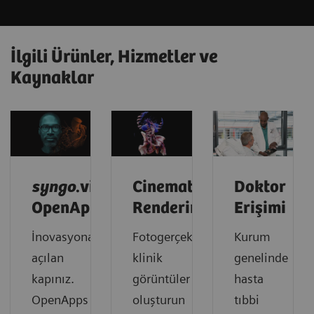
İlgili Ürünler, Hizmetler ve
Kaynaklar
syngo
.via
Cinematic
Doktor
OpenApps
Rendering
Erişimi
İnovasyona
Fotogerçekçi
Kurum
açılan
klinik
genelinde
kapınız.
görüntüler
hasta
OpenApps
oluşturun
tıbbi