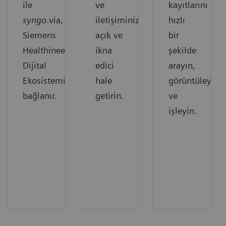
ile
ve
kayıtlarını
syngo
.via,
iletişiminizi
hızlı
Siemens
açık ve
bir
Healthineers
ikna
şekilde
Dijital
edici
arayın,
Ekosistemine
hale
görüntüleyin
bağlanır.
getirin.
ve
işleyin.