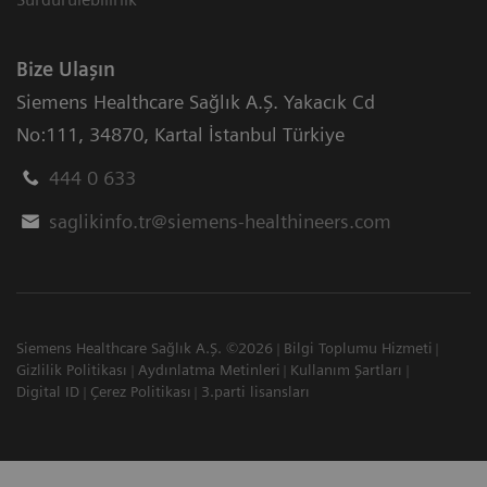
Bize Ulaşın
Siemens Healthcare Sağlık A.Ş. Yakacık Cd
No:111
,
34870
,
Kartal İstanbul Türkiye
444 0 633
saglikinfo.tr@siemens-healthineers.com
Siemens Healthcare Sağlık A.Ş. ©2026
Bilgi Toplumu Hizmeti
Gizlilik Politikası
Aydınlatma Metinleri
Kullanım Şartları
Digital ID
Çerez Politikası
3.parti lisansları