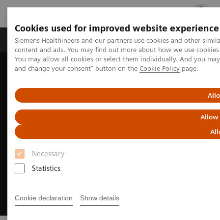
Cookies used for improved website experience
Ürün ve Hizmetler
Öne Çıkanlar
Sağlık Hizm
Siemens Healthineers and our partners use cookies and other simil
content and ads. You may find out more about how we use cookies b
You may allow all cookies or select them individually. And you ma
and change your consent" button on the
Cookie Policy
page.
Siemens Healthineers Türkiye
Dijital Çözümler ve Otomasyon
syngo
.via
All
Allow
All
Necessary
Statistics
Cookie declaration
Show details