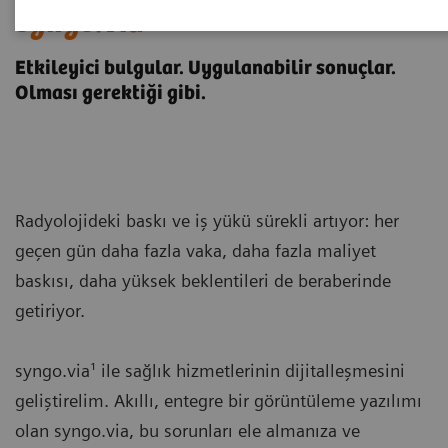
syngo
.via
Etkileyici bulgular. Uygulanabilir sonuçlar.
Olması gerektiği gibi.
Radyolojideki baskı ve iş yükü sürekli artıyor: her
geçen gün daha fazla vaka, daha fazla maliyet
baskısı, daha yüksek beklentileri de beraberinde
getiriyor.
syngo.via¹ ile sağlık hizmetlerinin dijitalleşmesini
geliştirelim. Akıllı, entegre bir görüntüleme yazılımı
olan syngo.via, bu sorunları ele almanıza ve