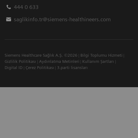
444 0 633
saglikinfo.tr@siemens-healthineers.com
Siemens Healthcare Sağlık A.Ş. ©2026
Bilgi Toplumu Hizmeti
Gizlilik Politikası
Aydınlatma Metinleri
Kullanım Şartları
Digital ID
Çerez Politikası
3.parti lisansları