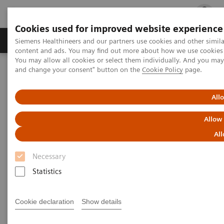
Cookies used for improved website experience
Ürün ve Hizmetler
Öne Çıkanlar
Sağlık Hizm
Siemens Healthineers and our partners use cookies and other simil
content and ads. You may find out more about how we use cookies b
You may allow all cookies or select them individually. And you ma
and change your consent" button on the
Cookie Policy
page.
Siemens Healthineers Türkiye
Sağlıkta BT ve Altyapı Sistemleri
Diagnostik IT
Atellica Diagnostics IT
Atellica Process Manager
All
Atellica Process Manager Tutorial Series
Process Management Toolset (10:47)
Allow
All
Process Management Toolset
Necessary
Statistics
|
Siemens Healthineers
2021-09-24
Cookie declaration
Show details