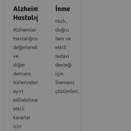
Alzheimer
İnme
Hastalığı
Hızlı,
Alzhemier
doğru
Hastalığının
tanı ve
değerlendirilmesi
etkili
ve
tedavi
diğer
desteği
demans
için
türlerinden
Siemens
ayırt
çözümleri.
edilebilmesinde
etkili
kararlar
için