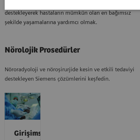
büyük hedefimiz, doktorların tanı ve tedavilerini
destekleyerek hastaların mümkün olan en bağımsız
şekilde yaşamalarına yardımcı olmak.
Nörolojik Prosedürler
Nöroradyoloji ve nöroşirurjide kesin ve etkili tedaviyi
destekleyen Siemens çözümlerini keşfedin.
Girişimsel