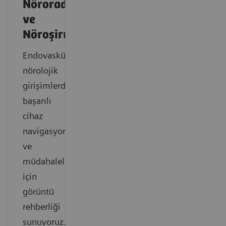
Nöroradyoloji
ve
Nöroşirurji
Endovasküler
nörolojik
girişimlerde
başarılı
cihaz
navigasyonu
ve
müdahaleler
için
görüntü
rehberliği
sunuyoruz.