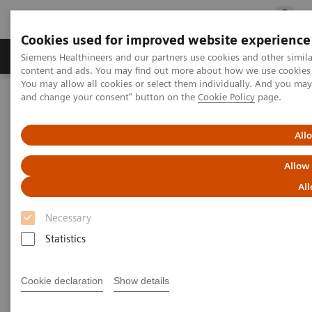
Cookies used for improved website experience
Ürün ve Hizmetler
Öne Çıkanlar
Sağlık Hizm
Siemens Healthineers and our partners use cookies and other simil
content and ads. You may find out more about how we use cookies b
You may allow all cookies or select them individually. And you ma
and change your consent" button on the
Cookie Policy
page.
Siemens Healthineers Türkiye
Klinik Alanlar
Klinik Nörolojik Bilimler
All
Klinik Nörolojik Bilimler
Allow
All
Siemens’in sunduğu inovasyonlarla, nöroloji
uzmanları, hastalarının müziğe ayak
Necessary
uydurmalarını sağlıyor.
Statistics
Nörolojik hastalıklar, sevdiklerimizle mutlu ve özgür
Cookie declaration
Show details
bir yaşam sürme umudumuzu tehdit edebiliyor. En