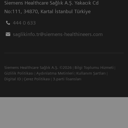
Siemens Healthcare Sağlık A.Ş. Yakacık Cd
No:111
,
34870
,
Kartal İstanbul Türkiye
444 0 633
saglikinfo.tr@siemens-healthineers.com
Siemens Healthcare Sağlık A.Ş. ©2026
Bilgi Toplumu Hizmeti
Gizlilik Politikası
Aydınlatma Metinleri
Kullanım Şartları
Digital ID
Çerez Politikası
3.parti lisansları