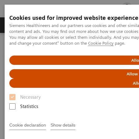
Cookies used for improved website experience
Ürün ve Hizmetler
Öne Çıkanlar
Sağlık Hizm
Siemens Healthineers and our partners use cookies and other simil
content and ads. You may find out more about how we use cookies b
You may allow all cookies or select them individually. And you ma
and change your consent" button on the
Cookie Policy
page.
Siemens Healthineers Türkiye
Klinik Alanlar
Alerji
Mickey ve Dev Kachoo
All
Mickey ve Dev Kachoo
Allow
All
Necessary
Statistics
Siemens Healthcare and Disney introduced a
children’s book to the clinical laboratory and
Cookie declaration
Show details
physician communities to educate children and