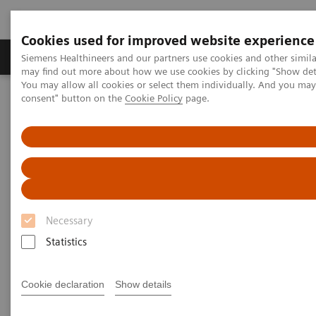
Cookies used for improved website experience
Produkter och lösningar
Kliniska specialiteter
Siemens Healthineers and our partners use cookies and other simil
may find out more about how we use cookies by clicking "Show deta
You may allow all cookies or select them individually. And you ma
consent" button on the
Cookie Policy
page.
Hem
Service
IT Standards
IHE - Computed Tomography
SOMATOM Edge Plus
IHE - SOMATOM Edge Plus
Necessary
Statistics
Go back to IHE overview
Cookie declaration
Show details