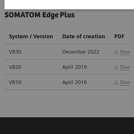
SOMATOM Edge Plus
System / Version
Date of creation
PDF
VB30
December 2022
Down
VB20
April 2019
Down
VB10
April 2018
Down