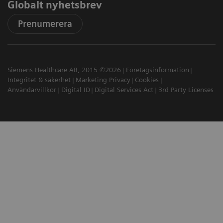
Globalt nyhetsbrev
Prenumerera
Siemens Healthcare AB, 2015 ©2026
Företagsinformation
Integritet & säkerhet
Marketing Privacy
Cookies
Användarvillkor
Digital ID
Digital Services Act
3rd Party Licenses