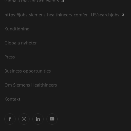
Globala mässor och events
https://jobs.siemens-healthineers.com/en_US/searchjobs
Kundtidning
Globala nyheter
Press
Business opportunities
Om Siemens Healthineers
Kontakt