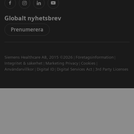
Globalt nyhetsbrev
Prenumerera
Siemens Healthcare AB, 2015 ©2026
Företagsinformation
Integritet & säkerhet
Marketing Privacy
Cookies
Användarvillkor
Digital ID
Digital Services Act
3rd Party Licenses