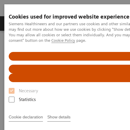
Cookies used for improved website experience
Produkter och lösningar
Kliniska specialiteter
Siemens Healthineers and our partners use cookies and other simil
may find out more about how we use cookies by clicking "Show deta
You may allow all cookies or select them individually. And you ma
consent" button on the
Cookie Policy
page.
Hem
Service
IT Standards
IHE - Computed Tomography
SOMATOM Drive
IHE - SOMATOM Drive
Necessary
Statistics
Go back to IHE overview
Cookie declaration
Show details