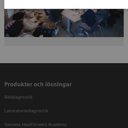
Produkter och lösningar
Bilddiagnostik
Laboratoriediagnostik
Siemens Healthineers Academy