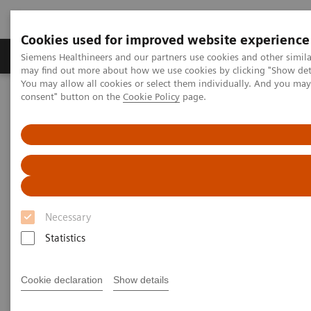
Cookies used for improved website experience
Produkter och lösningar
Kliniska specialiteter
Siemens Healthineers and our partners use cookies and other simil
may find out more about how we use cookies by clicking "Show deta
You may allow all cookies or select them individually. And you ma
consent" button on the
Cookie Policy
page.
Hem
Bilddiagnostik
Molecular Imaging
MI World Summit 2026
MI World Summit 2026 Moments
Image 86
Image 86
Necessary
Statistics
Cookie declaration
Show details