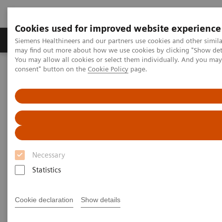
Cookies used for improved website experience
Produkter och lösningar
Kliniska specialiteter
Siemens Healthineers and our partners use cookies and other simil
may find out more about how we use cookies by clicking "Show deta
You may allow all cookies or select them individually. And you ma
consent" button on the
Cookie Policy
page.
Hem
Bilddiagnostik
Molecular Imaging
MI World Summit 2026
MI World Summit 2026 Moments
Image 81
Image 81
Necessary
Statistics
Cookie declaration
Show details