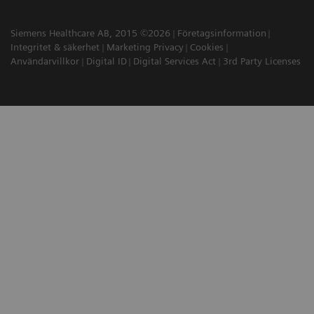
Siemens Healthcare AB, 2015 ©2026
Företagsinformation
Integritet & säkerhet
Marketing Privacy
Cookies
Användarvillkor
Digital ID
Digital Services Act
3rd Party Licenses