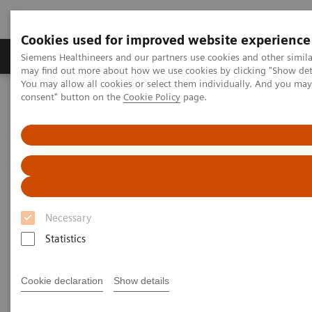
Cookies used for improved website experience
Produkter och lösningar
Kliniska specialiteter
Siemens Healthineers and our partners use cookies and other simil
may find out more about how we use cookies by clicking "Show deta
You may allow all cookies or select them individually. And you ma
consent" button on the
Cookie Policy
page.
Hem
Bilddiagnostik
Molecular Imaging
MI World Summit 2026
MI World Summit 2026 Moments
Image 79
Image 79
Necessary
Statistics
Cookie declaration
Show details