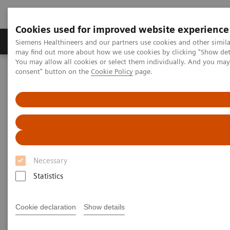
Cookies used for improved website experience
Produkter och lösningar
Kliniska specialiteter
Siemens Healthineers and our partners use cookies and other simil
may find out more about how we use cookies by clicking "Show deta
You may allow all cookies or select them individually. And you ma
consent" button on the
Cookie Policy
page.
Hem
Bilddiagnostik
Molecular Imaging
MI World Summit 2026
MI World Summit 2026 Moments
Image 72
Image 72
Necessary
Statistics
Cookie declaration
Show details