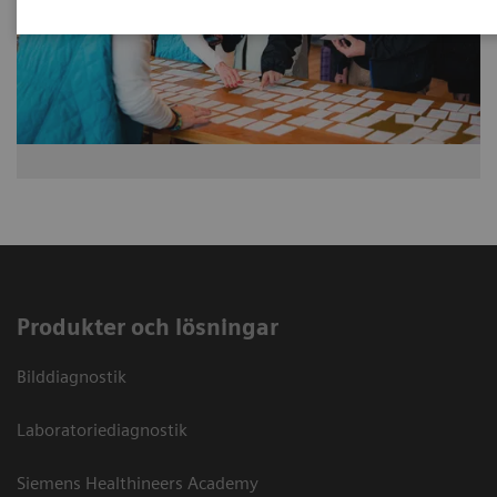
Produkter och lösningar
Bilddiagnostik
Laboratoriediagnostik
Siemens Healthineers Academy