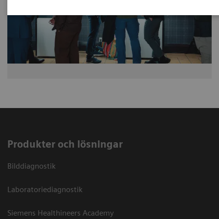
Produkter och lösningar
Bilddiagnostik
Laboratoriediagnostik
Siemens Healthineers Academy