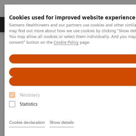
Cookies used for improved website experience
Produkter och lösningar
Kliniska specialiteter
Siemens Healthineers and our partners use cookies and other simil
may find out more about how we use cookies by clicking "Show deta
You may allow all cookies or select them individually. And you ma
consent" button on the
Cookie Policy
page.
Hem
Bilddiagnostik
Molecular Imaging
MI World Summit 2026
MI World Summit 2026 Moments
Image 69
Image 69
Necessary
Statistics
Cookie declaration
Show details