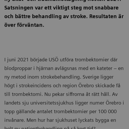
Satsningen var ett viktigt steg mot snabbare
och bättre behandling av stroke. Resultaten är
över förväntan.
I juni 2021 började USÖ utföra trombektomier där
blodproppar i hjärnan avlägsnas med en kateter – en
ny metod inom strokebehandling. Sverige ligger
högt i strokeincidens och region Örebro skickade få
till trombektomi. Nu pekar siffrorna åt rätt håll. Av
landets sju universitetssjukhus ligger numer Örebro i
topp gällande antalet trombektomier per 100 000
invånare. Men hur har sjukhuset lyckats bygga en
helt ny patientbehandling på så kort tid?