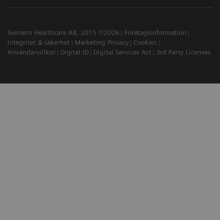
Siemens Healthcare AB, 2015 ©2026
Företagsinformation
Integritet & säkerhet
Marketing Privacy
Cookies
Användarvillkor
Digital ID
Digital Services Act
3rd Party Licenses