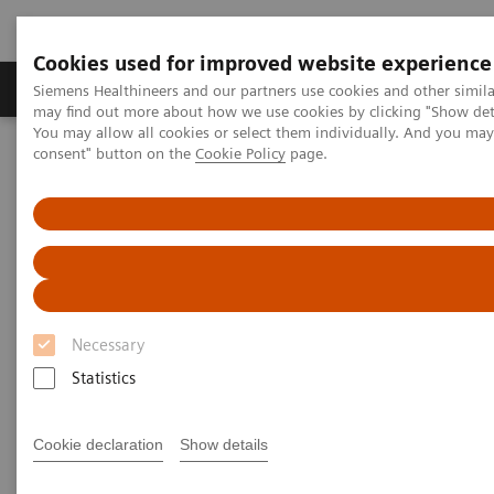
Cookies used for improved website experience
Produkter och lösningar
Kliniska specialiteter
Siemens Healthineers and our partners use cookies and other simil
may find out more about how we use cookies by clicking "Show deta
You may allow all cookies or select them individually. And you ma
consent" button on the
Cookie Policy
page.
Hem
Nyheter & artiklar Siemens Healthineers Sverige
Milstolpe inom strokebehandling uppnådd på
Universitetssjukhuset i Örebro
Necessary
Statistics
Cookie declaration
Show details