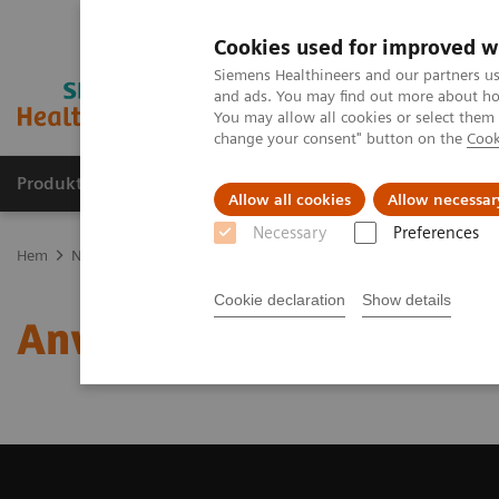
Cookies used for improved w
Siemens Healthineers and our partners us
and ads. You may find out more about how
You may allow all cookies or select them
change your consent" button on the
Cook
Produkter och lösningar
Kliniska specialiteter
Allow all cookies
Allow necessar
Necessary
Preferences
Hem
Nyheter och events
Användarmöte
Cookie declaration
Show details
Användarmöte