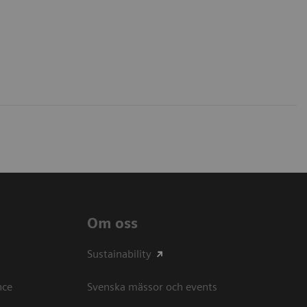
Om oss
Sustainability
ce​
Svenska mässor och events