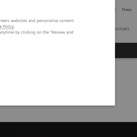
Jobb och karriär
Investerare
Press
neers websites and personalize content
e Policy
.
SE
Kontakt
anytime by clicking on the "Review and
Nyheter
Academy