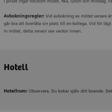
I priset ingår förutom mötet, fika, lunch och middag. Fa
Avbokningsregler:
Vid avbokning av mötet senare än 
går bra att överlåta sin plats till en kollega. Vid för lå
in mötet, detta senast sex veckor innan.
Hotell
Hotellrum:
Observera. Du bokar själv ditt boende. Det 