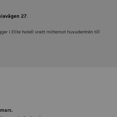
niavägen 27
.
ger i Elite hotell snett mittemot huvudentrén till
 mars.