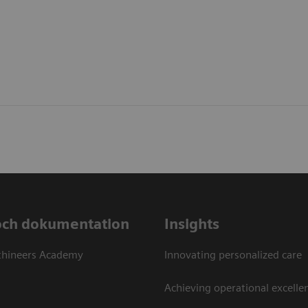
och dokumentation
Insights
thineers Academy
Innovating personalized care
Achieving operational excellen