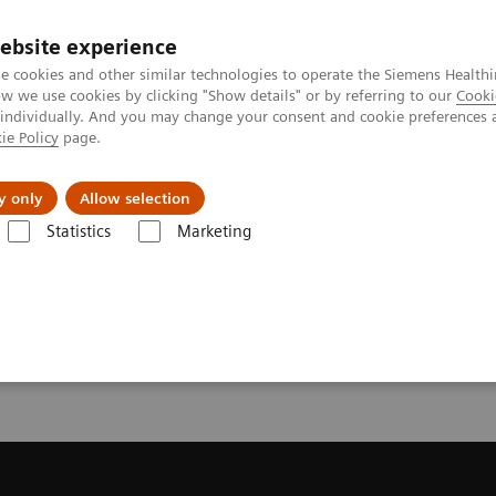
ebsite experience
e cookies and other similar technologies to operate the Siemens Healthi
 we use cookies by clicking "Show details" or by referring to our
Cooki
 individually. And you may change your consent and cookie preferences 
ie Policy
page.
Support och dokumentation
Om oss
y only
Allow selection
Statistics
Marketing