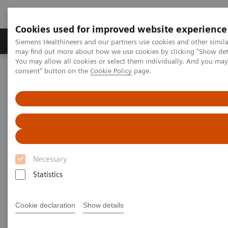
Cookies used for improved website experience
Produkter och lösningar
Kliniska specialiteter
Siemens Healthineers and our partners use cookies and other simil
may find out more about how we use cookies by clicking "Show deta
You may allow all cookies or select them individually. And you ma
consent" button on the
Cookie Policy
page.
Hem
Education & Training
Siemens Healthineers Academy
Kursutbud: Bilddiagnostik
Konventionell Radiologi
Grundkurs i skelett
Grundkurs i skelett
Siemens Healthineers Academy
Necessary
Statistics
Cookie declaration
Show details