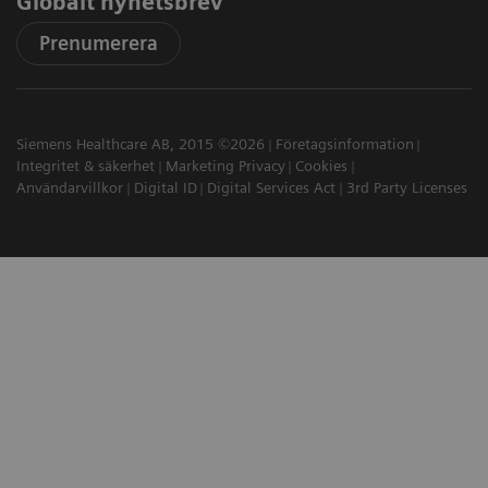
Globalt nyhetsbrev
Prenumerera
Siemens Healthcare AB, 2015 ©2026
Företagsinformation
Integritet & säkerhet
Marketing Privacy
Cookies
Användarvillkor
Digital ID
Digital Services Act
3rd Party Licenses